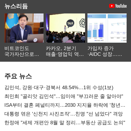
뉴스리듬
비트코인도
카카오, 2분기
가입자 증가
국가자산으로…'
매출·영업익 역대
·AIDC 성장…
보관·평가·처분'
최대…에이전트
SKT 2분기 성장
기준은 숙제
AI 수익화 관건
본궤도
주요 뉴스
김민석, 강원·대구·경북서 48.54%…1위 수성(1보)
최민희 "골리앗 김민석"…임미애 "부끄러운 줄 알아야"
ISA부터 결혼 페널티까지…2030 지지율 하락에 '청년
챙기기'
대통령 엮은 '신천지 사진조작'…친명 "선 넘었다" 격앙
한정애 "세제 개편안 8월 말 정리…부동산 공급도 논의"