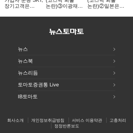
가입자 순증 SKT,
(코스닥 퇴출
(코스닥 퇴출
장기고객은
논란)③이광재
논란)②일본은
CEO가 직접
"과속 잡더라도
5년
챙긴다
자동차 없애지는
기다려주는데
말아야"
우리는 당장
퇴출?…
시간만으론
부족한 코스닥
구하기
뉴스
뉴스북
뉴스리듬
토마토증권통 Live
IB토마토
회사소개
개인정보취급방침
서비스 이용약관
고충처리
정정반론보도