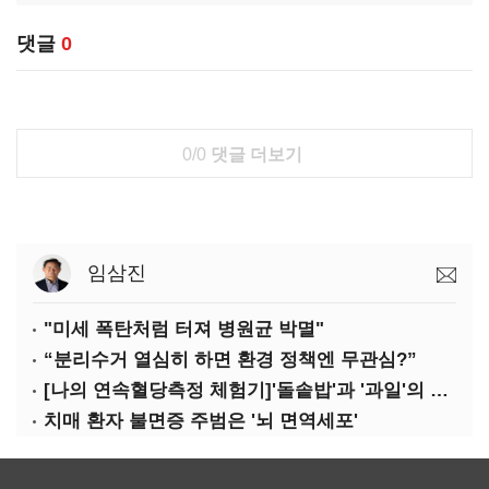
댓글
0
0/0
댓글 더보기
임삼진
"미세 폭탄처럼 터져 병원균 박멸"
“분리수거 열심히 하면 환경 정책엔 무관심?”
[나의 연속혈당측정 체험기]'돌솥밥'과 '과일'의 놀라운 배신
치매 환자 불면증 주범은 '뇌 면역세포'