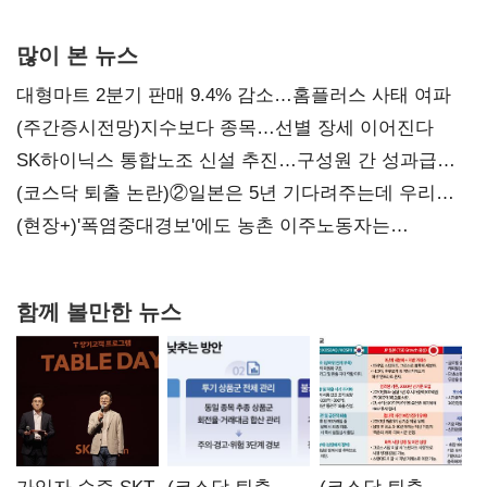
많이 본 뉴스
대형마트 2분기 판매 9.4% 감소…홈플러스 사태 여파
(주간증시전망)지수보다 종목…선별 장세 이어진다
SK하이닉스 통합노조 신설 추진…구성원 간 성과급
불만 확산
(코스닥 퇴출 논란)②일본은 5년 기다려주는데 우리는
당장 퇴출?…시간만으론 부족한 코스닥 구하기
(현장+)'폭염중대경보'에도 농촌 이주노동자는
강행군…'야외작업 중지' 권고도 무시
함께 볼만한 뉴스