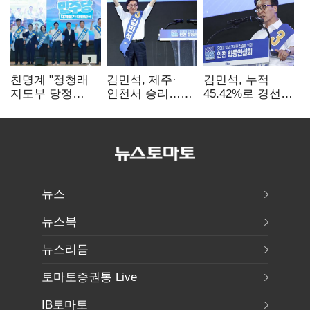
친명계 "정청래
김민석, 제주·
김민석, 누적
지도부 당정
인천서 승리…
45.42%로 경선
엇박자"…친청계
누적 득표율 '1위
1위…정청래와
"신천지 오물
탈환'(종합)
격차
폭탄"
0.86%p(2보)
뉴스
뉴스북
뉴스리듬
토마토증권통 Live
IB토마토