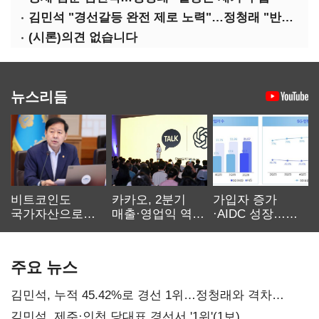
김민석 "경선갈등 완전 제로 노력"…정청래 "반명 공세 사과부터"
(시론)의견 없습니다
뉴스리듬
비트코인도
카카오, 2분기
가입자 증가
국가자산으로…'
매출·영업익 역대
·AIDC 성장…
보관·평가·처분'
최대…에이전트
SKT 2분기 성장
기준은 숙제
AI 수익화 관건
본궤도
주요 뉴스
김민석, 누적 45.42%로 경선 1위…정청래와 격차
0.86%p(2보)
김민석, 제주·인천 당대표 경선서 '1위'(1보)