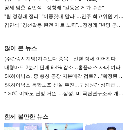
공세 멈춘 김민석…정청래 "갈등은 제가 수습"
"팀 정청래 정리" "이중잣대 말라"…민주 최고위원 계파
다툼 격화
김민석 "경선갈등 완전 제로 노력"…정청래 "반명 공세
사과부터"
많이 본 뉴스
(주간증시전망)지수보다 종목…선별 장세 이어진다
대형마트 2분기 판매 9.4% 감소…홈플러스 사태 여파
SK하이닉스, 중 충칭 공장 지분매각 검토?…“확정된 바
없어”
SK하이닉스 통합노조 신설 추진…구성원간 성과급
불만 확산
“-30℃ 이하도 난방 거뜬”…삼성, 미 국립연구소와 개발
협력
함께 볼만한 뉴스