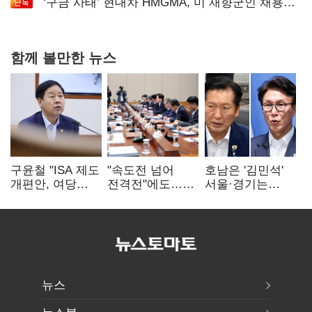
‘구금 사태’ 현대차 HMGMA, 미 재향군인 채용
확대로 분위기 반전
함께 볼만한 뉴스
구윤철 "ISA 제도
"속도전 넘어
호남은 '김민석'
개편안, 여당
전격전"에도…
서울·경기는
제안에 공감…
군공항 이전부터
'정청래'…최종
제도 보완 적극
주 52시간까지
승자는 '안갯속'
검토"
'뇌관'
뉴스