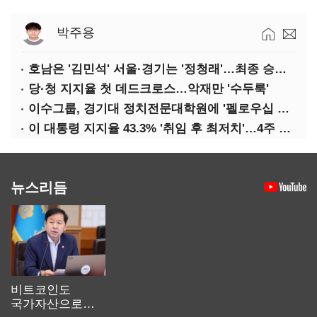
박주용
호남은 '김민석' 서울·경기는 '정청래'…최종 승자는 '안갯속'
당·청 지지율 첫 데드크로스…악재만 '수두룩'
이수그룹, 경기대 정치전문대학원에 '펠로우십 기금' 3900만원 출연
이 대통령 지지율 43.3% '취임 후 최저치'…4주 연속 '하락'
뉴스리듬
비트코인도
국가자산으로…'