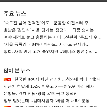
보관·평가·처분'
기준은 숙제
주요 뉴스
"속도전 넘어 전격전"에도…군공항 이전부터 주
52시간까지 '뇌관'
호남은 '김민석' 서울·경기는 '정청래'…최종 승자는
'안갯속'
여야 재검토 놓고 충돌하는 사이…선관위 "투표자 수
오차 당연"
"서울 등록임대 84%비아파트…아파트 규제와
달리해야"
황희, 사흘 만에 고개 숙였지만…'폐버스 청년주택'
후폭풍
많이 본 뉴스
'한국판 IRA'서 빠진 전기차…청와대 벽에 막혔다
시금치 한달새 152% 치솟고 가금류 90만마리 폐사
은행들, 인천·전남·경북 57조 금고 쟁탈전
정부 믿었는데…임대사업자 "세금 더 내라" 분통