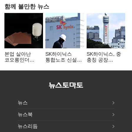
함께 볼만한 뉴스
본업 살아난
SK하이닉스
SK하이닉스, 중
코오롱인더
통합노조 신설
충칭 공장
·HS효성…AI·
추진…구성원간
지분매각
배터리 소재로
성과급 불만 확산
검토?…“확정된
보폭 확대
바 없어”
뉴스
뉴스북
뉴스리듬