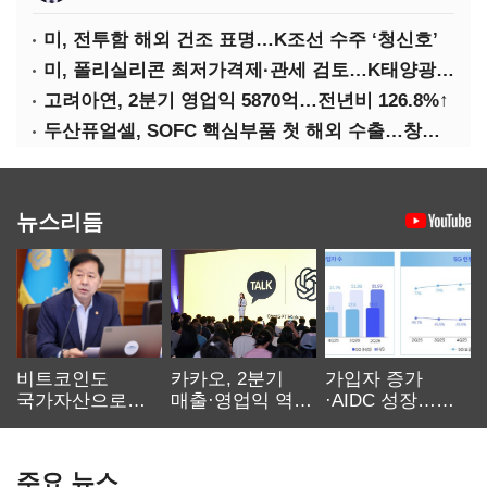
미, 전투함 해외 건조 표명…K조선 수주 ‘청신호’
미, 폴리실리콘 최저가격제·관세 검토…K태양광 입지 확대 기대
고려아연, 2분기 영업익 5870억…전년비 126.8%↑
두산퓨얼셀, SOFC 핵심부품 첫 해외 수출…창사 이래 최대 규모
뉴스리듬
비트코인도
카카오, 2분기
가입자 증가
국가자산으로…'
매출·영업익 역대
·AIDC 성장…
보관·평가·처분'
최대…에이전트
SKT 2분기 성장
기준은 숙제
AI 수익화 관건
본궤도
주요 뉴스