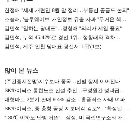
한정애 "세제 개편안 8월 말 정리…부동산 공급도 논의"
조승래, '블루웨이브' 개인정보 유출 사과 "무거운 책임
통감"
김민석 "일하는 당대표"…정청래 "의리가 제일 중요"
김민석, 누적 45.42%로 경선 1위…정청래와 격차
0.86%p(2보)
김민석, 제주·인천 당대표 경선서 '1위'(1보)
많이 본 뉴스
(주간증시전망)지수보다 종목…선별 장세 이어진다
SK하이닉스 통합노조 신설 추진…구성원간 성과급
불만 확산
대형마트 2분기 판매 9.4% 감소…홈플러스 사태 여파
SK하이닉스, 중 충칭 공장 지분매각 검토?…“확정된 바
없어”
“-30℃ 이하도 난방 거뜬”…삼성, 미 국립연구소와 개발
협력