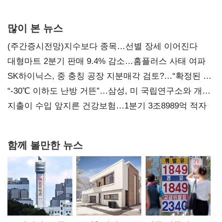
사과부터"
많이 본 뉴스
(주간증시전망)지수보다 종목…선별 장세 이어진다
대형마트 2분기 판매 9.4% 감소…홈플러스 사태 여파
SK하이닉스, 중 충칭 공장 지분매각 검토?…“확정된 바
없어”
“-30℃ 이하도 난방 거뜬”…삼성, 미 국립연구소와 개발
협력
지출이 수입 앞지른 건강보험…1분기 3조8989억 적자
함께 볼만한 뉴스