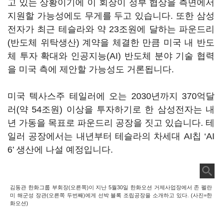
고 있는 상황이기에 이 회장이 정부 협상을 측면에서
지원할 가능성에도 무게를 두고 있습니다
.
또한 삼성
전자가 최근 테슬라와 약
23
조원에 달하는 파운드리
(
반도체 위탁생산
)
계약을 체결한 만큼 미국 내 반도
체 투자 확대와 인공지능
(AI)
반도체 분야 기술 협력
을 미국 측에 제안할 가능성도 거론됩니다
.
미국 텍사스주 테일러에 오는
2030
년까지
370
억달
러
(
약
54
조원
)
이상을 투자하기로 한 삼성전자는 내
년 가동을 목표로 파운드리 공장을 짓고 있습니다
.
테
일러 공장에서는 내년부터 테슬라의 차세대
AI
칩
‘AI
6’
생산에 나설 예정입니다
.
김동관 한화그룹 부회장(오른쪽)이 지난 5월30일 한화오션 거제사업장에서 존 펠란
미 해군성 장관(오른쪽 두번째)에게 선박 블록 조립공장을 소개하고 있다. (사진=한
화오션)