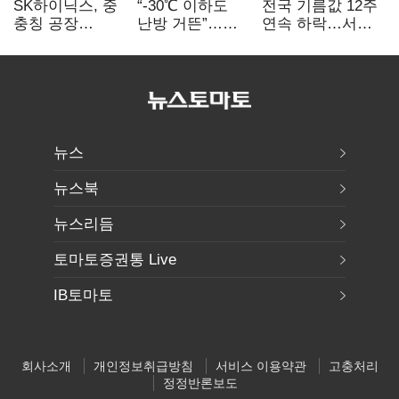
SK하이닉스, 중
“-30℃ 이하도
전국 기름값 12주
충칭 공장
난방 거뜬”…
연속 하락…서울
지분매각
삼성, 미
휘발윳값 1909원
검토?…“확정된
국립연구소와
바 없어”
개발 협력
뉴스
뉴스북
뉴스리듬
토마토증권통 Live
IB토마토
회사소개
개인정보취급방침
서비스 이용약관
고충처리
정정반론보도