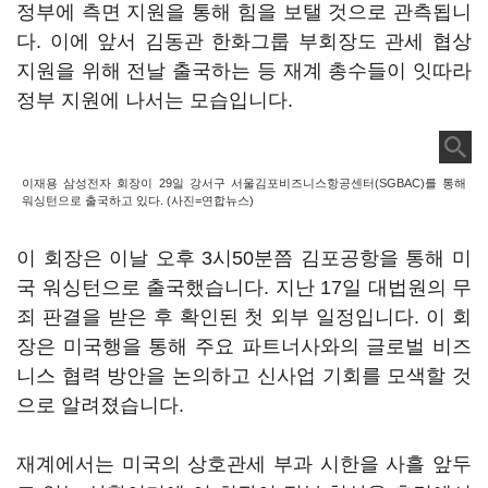
정부에
측면 지원을 통해 힘을 보탤 것으로 관측됩니
다
.
이에 앞서 김동관 한화그룹 부회장도 관세 협상
지원을 위해 전날 출국하는 등 재계 총수들이 잇따라
정부 지원에 나서는 모습입니다
.
이재용 삼성전자 회장이 29일 강서구 서울김포비즈니스항공센터(SGBAC)를 통해
워싱턴으로 출국하고 있다. (사진=연합뉴스)
이 회장은 이날 오후
3
시
50
분쯤 김포공항을 통해 미
국 워싱턴으로 출국했습니다
.
지난
17
일 대법원의 무
죄 판결을 받은 후 확인된 첫 외부 일정입니다
.
이 회
장은 미국행을 통해 주요 파트너사와의 글로벌 비즈
니스 협력 방안을 논의하고 신사업 기회를 모색할 것
으로 알려졌습니다
.
재계에서는 미국의 상호관세 부과 시한을 사흘 앞두