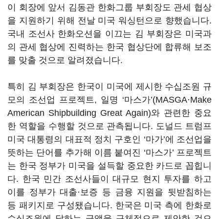
이 회장에 앞서 김동관 한화그룹 부회장도 관세 협상
을 지원하기 위해 전날 미국 워싱턴으로 향했습니다
.
국내 조선사 한화오션을 이끄는 김 부회장은 미국과
의 관세 협상에 진력하는 한국 협상단에 합류해 보조
를 맞출 것으로 알려졌습니다
.
특히 김 부회장은 한국이 미국에 제시한 수십조원 규
모의 조선업 프로젝트
,
일명
‘
마스가
’(MASGA
·
Make
American Shipbuilding Great Again)
와 관련한 중요
한 역할을 수행할 것으로 관측됩니다
.
도널드 트럼프
미국 대통령의 대표적 정치 구호인
‘
마가
’
에 조선업을
뜻하는 단어를 추가해 이름 붙여진
‘
마스가
’
프로젝트
는 한국 정부가 미국을 설득할 중요한 카드로 꼽힙니
다
.
한국 민간 조선사들이 대규모 현지 투자를 하고
이를 정부가 대출·보증 등 금융 지원을 뒷받침하는
등 패키지로 구성됐습니다
.
한국은 미국 측에 한화로
수십조원에 달하는 금액을 구체적으로 제안한 것으