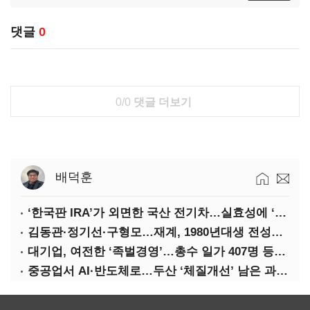
댓글
0
0/0
댓글 더보기
배덕훈
‘한국판 IRA’가 외면한 국산 전기차…실효성에 ‘의문’
김동관·정기선·구형모…재계, 1980년대생 전성시대
대기업, 여전한 ‘족벌경영’…총수 일가 407명 등기임원
중공업서 AI·반도체로…두산 ‘체질개선’ 남은 과제는