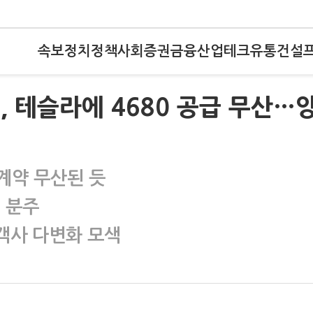
속보
정치
정책
사회
증권
금융
산업
테크
유통
건설
솔, 테슬라에 4680 공급 무산…
 계약 무산된 듯
 분주
객사 다변화 모색