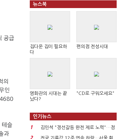
뉴스북
닉 공급
집다운 집이 필요하
편의점 전성시대
다
트럭의
 무인
영화관의 시대는 끝
"CD로 구워오세요"
4680
났다?
인기뉴스
 테슬
1
김민석 "경선갈등 완전 제로 노력"…정
엔솔과
청래 "반명 공세 사...
2
전국 기름값 12주 연속 하락…서울 휘