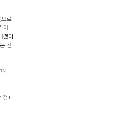
것으로
건이
 내겠다
는 전
”며
·철)