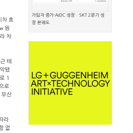
가입자 증가·AIDC 성장…SKT 2분기 성
기차 효
장 본궤도
㎜ 원
라 차
근 테
파악됐
로 1
적으로
 무산
 따라
함 없