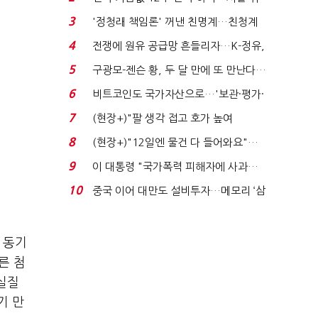
발윳값 1909원...
3
'정청래 책임론' 꺼낸 친명계…친청계
는 추가투표 때리기...
4
전쟁에 원유 공급망 흔들리자…K-정유,
에너지안보 핵심...
5
구광모-젠슨 황, 두 달 만에 또 만난다…
로봇·AI 등 논...
6
비트코인도 국가자산으로…'보관·평가·
처분' 기준은 ...
7
(현장+)"팔 생각 접고 호가 높여
요"…'덜 똘똘한 한 채' 20...
8
(현장+)"12일엔 물건 다 들어와요"…
빈 매대 채우며 문 연 ...
9
이 대통령 "국가폭력 피해자에 사과…
적극적 조사로 진...
10
중국 이어 대만도 설비투자…메모리 ‘삼
국전쟁’
 동기
른 첨
실질
기 만