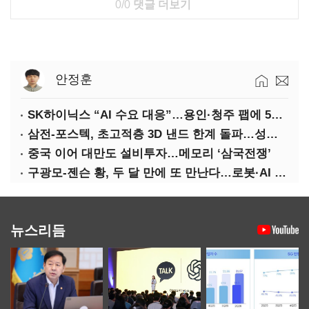
0/0
댓글 더보기
안정훈
SK하이닉스 “AI 수요 대응”…용인·청주 팹에 54조 투자
삼전-포스텍, 초고적층 3D 낸드 한계 돌파…성능·전력효율 개선
중국 이어 대만도 설비투자…메모리 ‘삼국전쟁’
구광모-젠슨 황, 두 달 만에 또 만난다…로봇·AI 등 논의
뉴스리듬