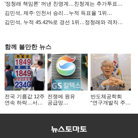
사과부터"
'정청래 책임론' 꺼낸 친명계…친청계는 추가투표
때리기
김민석, 제주·인천서 승리…누적 득표율 '1위
탈환'(종합)
김민석, 누적 45.42%로 경선 1위…정청래와 격차
0.86%p(2보)
함께 볼만한 뉴스
전국 기름값 12주
전쟁에 원유
반도체공학회
연속 하락…서울
공급망
“연구개발직 주
휘발윳값 1909원
흔들리자…K-
52시간제
정유, 에너지안보
개선해야”
핵심으로 재부상