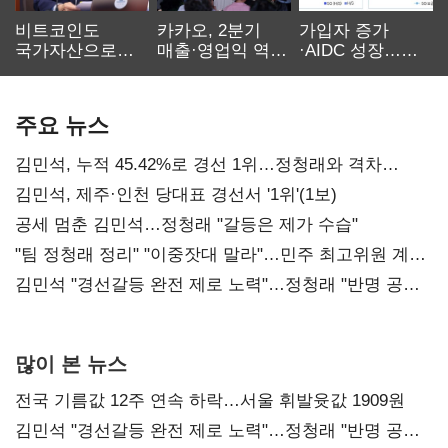
비트코인도
카카오, 2분기
가입자 증가
국가자산으로…'
매출·영업익 역대
·AIDC 성장…
보관·평가·처분'
최대…에이전트
SKT 2분기 성장
기준은 숙제
AI 수익화 관건
본궤도
주요 뉴스
김민석, 누적 45.42%로 경선 1위…정청래와 격차
0.86%p(2보)
김민석, 제주·인천 당대표 경선서 '1위'(1보)
공세 멈춘 김민석…정청래 "갈등은 제가 수습"
"팀 정청래 정리" "이중잣대 말라"…민주 최고위원 계파
다툼 격화
김민석 "경선갈등 완전 제로 노력"…정청래 "반명 공세
사과부터"
많이 본 뉴스
전국 기름값 12주 연속 하락…서울 휘발윳값 1909원
김민석 "경선갈등 완전 제로 노력"…정청래 "반명 공세