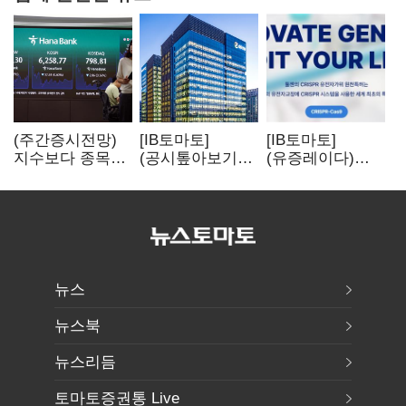
(주간증시전망)
[IB토마토]
[IB토마토]
지수보다 종목…
(공시톺아보기)
(유증레이다)
선별 장세
수주 공시, 왜
툴젠, 조달액
이어진다
바로 매출로
3분의 1 토막…
잡히지 않을까
특허소송
비용부터 챙긴다
뉴스
뉴스북
뉴스리듬
토마토증권통 Live