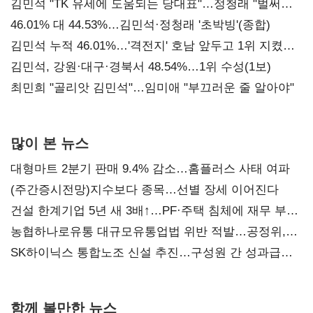
김민석 "TK 유세에 도움되는 당대표"…정청래 "벌써
대표된 양 당직 배분"
46.01% 대 44.53%…김민석·정청래 '초박빙'(종합)
김민석 누적 46.01%…'격전지' 호남 앞두고 1위 지켰다
(2보)
김민석, 강원·대구·경북서 48.54%…1위 수성(1보)
최민희 "골리앗 김민석"…임미애 "부끄러운 줄 알아야"
많이 본 뉴스
대형마트 2분기 판매 9.4% 감소…홈플러스 사태 여파
(주간증시전망)지수보다 종목…선별 장세 이어진다
건설 한계기업 5년 새 3배↑…PF·주택 침체에 재무 부담
확대
농협하나로유통 대규모유통업법 위반 적발…공정위,
과징금 4억6200만원 부과
SK하이닉스 통합노조 신설 추진…구성원 간 성과급
불만 확산
함께 볼만한 뉴스