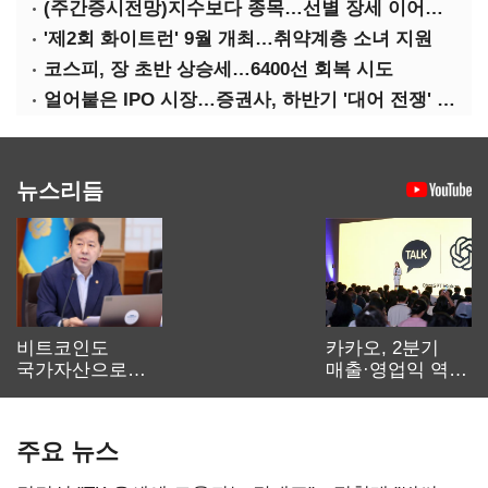
(주간증시전망)지수보다 종목…선별 장세 이어진다
'제2회 화이트런' 9월 개최…취약계층 소녀 지원
코스피, 장 초반 상승세…6400선 회복 시도
얼어붙은 IPO 시장…증권사, 하반기 '대어 전쟁' 기대
뉴스리듬
비트코인도
카카오, 2분기
국가자산으로…'
매출·영업익 역대
보관·평가·처분'
최대…에이전트
기준은 숙제
AI 수익화 관건
주요 뉴스