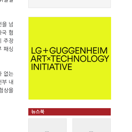
선을 넘
자국 협
지 주장
부 패싱
가 없는
전부 내
 협상을
뉴스북