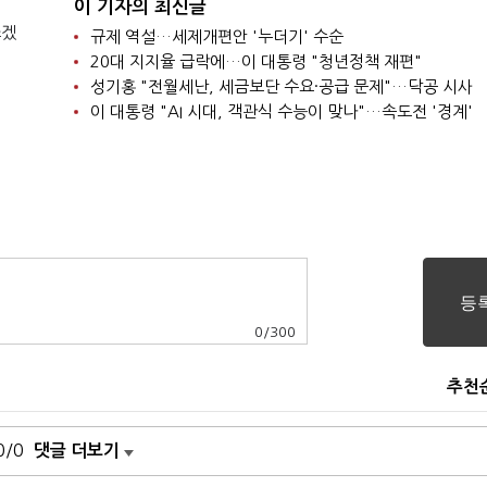
이 기자의 최신글
쓰겠
규제 역설…세제개편안 '누더기' 수순
20대 지지율 급락에…이 대통령 "청년정책 재편"
성기홍 "전월세난, 세금보단 수요·공급 문제"…닥공 시사
이 대통령 "AI 시대, 객관식 수능이 맞나"…속도전 '경계'
0
/
300
추천
0/0
댓글 더보기