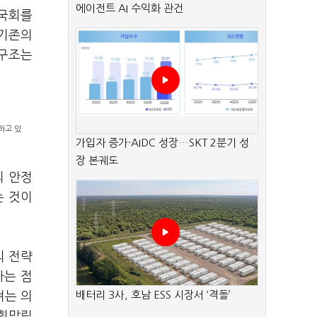
에이전트 AI 수익화 관건
 국회를
 기존의
 구조는
하고 있
가입자 증가·AIDC 성장…SKT 2분기 성
장 본궤도
의 안정
는 것이
의 전략
다는 점
배터리 3사, 호남 ESS 시장서 ‘격돌’
려는 의
 휘말릴