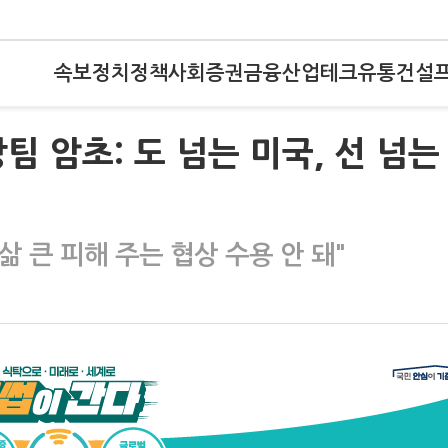
속보
정치
정책
사회
증권
금융
산업
테크
유통
건설
 암초: 도 넘는 미국, 선 넘는
 큰 피해 주는 협상 수용 안 돼"