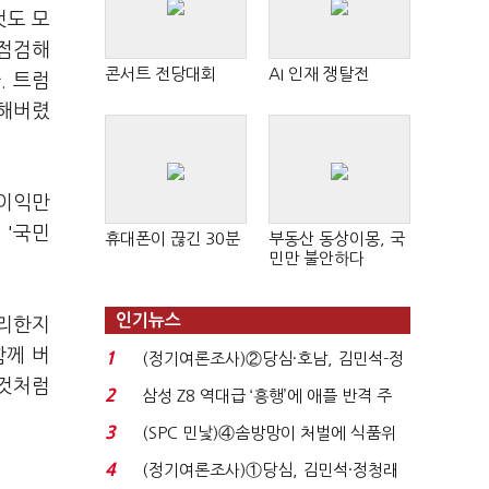
것도 모
 점검해
콘서트 전당대회
AI 인재 쟁탈전
. 트럼
탈해버렸
 이익만
 '국민
휴대폰이 끊긴 30분
부동산 동상이몽, 국
민만 불안하다
인기뉴스
불리한지
함께 버
1
(정기여론조사)②당심·호남, 김민석-정
 것처럼
청래 '초접전'...
2
삼성 Z8 역대급 ‘흥행’에 애플 반격 주
목…9월 ‘폴...
3
(SPC 민낯)④솜방망이 처벌에 식품위
생법 위반 반복...
4
(정기여론조사)①당심, 김민석·정청래