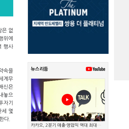
람은 없
 행위에
력 행사
뉴스리듬
 약속을
 세계무
 배신은
 내놓으
 투자기
관세 몇
박한다.
카카오, 2분기 매출·영업익 역대 최대…