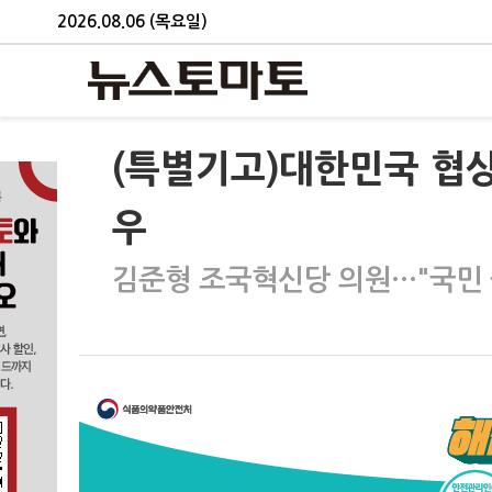
2026.08.06 (목요일)
(특별기고)대한민국 협상팀
우
김준형 조국혁신당 의원…"국민 삶