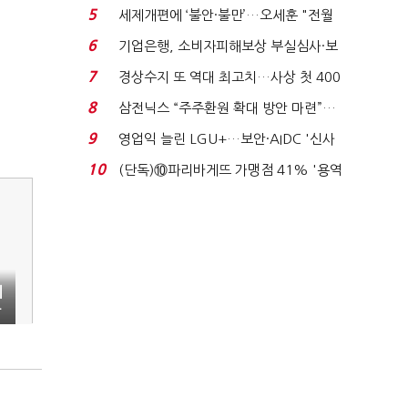
'초접전'…대통령 ...
5
세제개편에 ‘불안·불만’…오세훈 "전월
세 구하기 더 ...
6
기업은행, 소비자피해보상 부실심사·보
이스피싱 공시 ...
7
경상수지 또 역대 최고치…사상 첫 400
억달러에 '3% 성...
8
삼전닉스 “주주환원 확대 방안 마련”…
로이터에 성명...
9
영업익 늘린 LGU+…보안·AIDC '신사
업 드라이브'...
10
(단독)⑩파리바게뜨 가맹점 41% '용역
제빵기사 없어'…고...
이
클