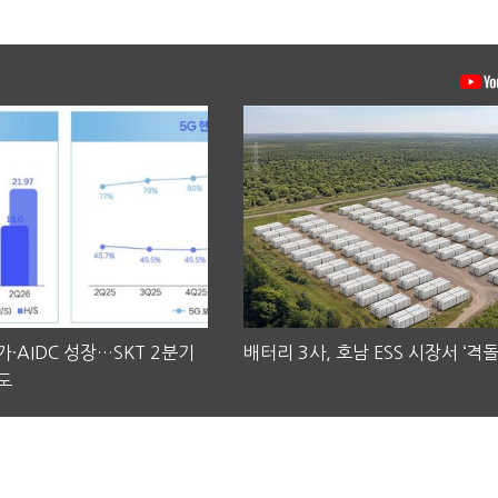
·AIDC 성장…SKT 2분기
배터리 3사, 호남 ESS 시장서 ‘격돌
도