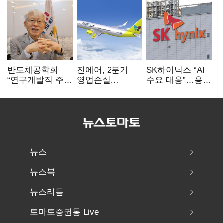
반도체공학회
진에어, 2분기
SK하이닉스 “AI
“연구개발직 주
영업손실
수요 대응”…용인
52시간제
731억…유가
·청주 팹에 54조
개선해야”
상승 여파
투자
뉴스
뉴스북
뉴스리듬
토마토증권통 Live