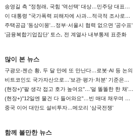
리모델링' 제안
송영길 측 "정청래, 국힘 '역선택' 대상…민주당 대표로
총선 지휘 못해"
이 대통령 "국가폭력 피해자에 사과…적극적 조사로
진실 밝혀야"
주택공급 '동상이몽'…정부·서울시 협력 없으면 '공수표'
'금융복합기업집단' 토스, 전 계열사 내부통제 표준화
많이 본 뉴스
구광모-젠슨 황, 두 달 만에 또 만난다…로봇·AI 등 논의
비트코인도 국가자산으로…'보관·평가·처분' 기준은
숙제
(현장+)"팔 생각 접고 호가 높여요"…'덜 똘똘한 한 채'
20억 키맞추기
(현장+)"12일엔 물건 다 들어와요"…빈 매대 채우며 문
연 홈플러스
중국 이어 대만도 설비투자…메모리 ‘삼국전쟁’
함께 볼만한 뉴스