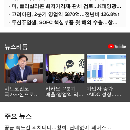
미, 폴리실리콘 최저가격제·관세 검토…K태양광 입지 확대 기대
고려아연, 2분기 영업익 5870억…전년비 126.8%↑
두산퓨얼셀, SOFC 핵심부품 첫 해외 수출…창사 이래 최대 규모
뉴스리듬
비트코인도
카카오, 2분기
가입자 증가
국가자산으로…'
매출·영업익 역대
·AIDC 성장…
보관·평가·처분'
최대…에이전트
SKT 2분기 성장
기준은 숙제
AI 수익화 관건
본궤도
주요 뉴스
공급 속도전 외치더니…황희, 난데없이 '폐버스