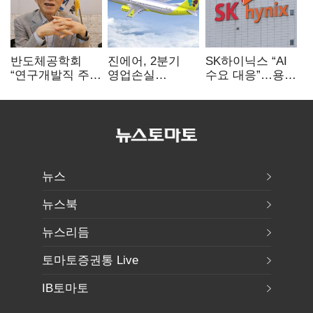
반도체공학회
진에어, 2분기
SK하이닉스 “AI
“연구개발직 주
영업손실
수요 대응”…용인
52시간제
731억…유가
·청주 팹에 54조
개선해야”
상승 여파
투자
뉴스
뉴스북
뉴스리듬
토마토증권통 Live
IB토마토