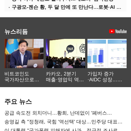
구광모-젠슨 황, 두 달 만에 또 만난다…로봇·AI 등 논의
뉴스리듬
비트코인도
카카오, 2분기
가입자 증가
국가자산으로…'
매출·영업익 역대
·AIDC 성장…
보관·평가·처분'
최대…에이전트
SKT 2분기 성장
기준은 숙제
AI 수익화 관건
본궤도
주요 뉴스
공급 속도전 외치더니…황희, 난데없이 '폐버스
리모델링' 제안
송영길 측 "정청래, 국힘 '역선택' 대상…민주당 대표로
총선 지휘 못해"
이 대통령 "국가폭력 피해자에 사과…적극적 조사로