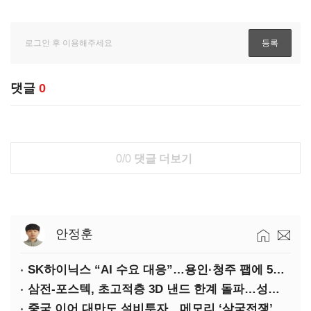
댓글
0
0/0
댓글 더보기
안정훈
SK하이닉스 “AI 수요 대응”…용인·청주 팹에 54조 투자
삼전-포스텍, 초고적층 3D 낸드 한계 돌파…성능·전력효율 개선
중국 이어 대만도 설비투자…메모리 ‘삼국전쟁’