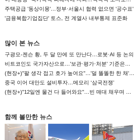
진실 밝혀야"
주택공급 '동상이몽'…정부·서울시 협력 없으면 '공수표'
'금융복합기업집단' 토스, 전 계열사 내부통제 표준화
많이 본 뉴스
구광모-젠슨 황, 두 달 만에 또 만난다…로봇·AI 등 논의
비트코인도 국가자산으로…'보관·평가·처분' 기준은
숙제
(현장+)"팔 생각 접고 호가 높여요"…'덜 똘똘한 한 채'
20억 키맞추기
중국 이어 대만도 설비투자…메모리 ‘삼국전쟁’
(현장+)"12일엔 물건 다 들어와요"…빈 매대 채우며 문
연 홈플러스
함께 볼만한 뉴스