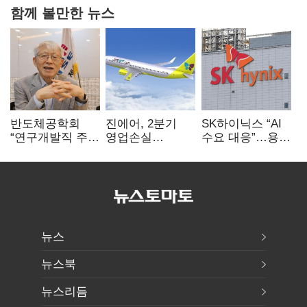
함께 볼만한 뉴스
반도체공학회
진에어, 2분기
SK하이닉스 “AI
“연구개발직 주
영업손실
수요 대응”…용인
52시간제
731억…유가
·청주 팹에 54조
개선해야”
상승 여파
투자
뉴스
뉴스북
뉴스리듬