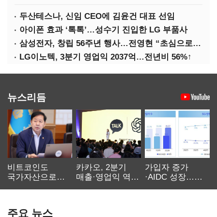
두산테스나, 신임 CEO에 김윤건 대표 선임
아이폰 효과 ‘톡톡’…성수기 진입한 LG 부품사
삼성전자, 창립 56주년 행사…전영현 “초심으로 경쟁력 회복해야”
LG이노텍, 3분기 영업익 2037억…전년비 56%↑
뉴스리듬
비트코인도
카카오, 2분기
가입자 증가
국가자산으로…'
매출·영업익 역대
·AIDC 성장…
보관·평가·처분'
최대…에이전트
SKT 2분기 성장
기준은 숙제
AI 수익화 관건
본궤도
주요 뉴스