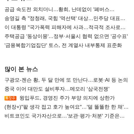
공급 속도전 외치더니…황희, 난데없이 '폐버스
리모델링' 제안
송영길 측 "정청래, 국힘 '역선택' 대상…민주당 대표로
총선 지휘 못해"
이 대통령 "국가폭력 피해자에 사과…적극적 조사로
진실 밝혀야"
주택공급 '동상이몽'…정부·서울시 협력 없으면 '공수표'
'금융복합기업집단' 토스, 전 계열사 내부통제 표준화
많이 본 뉴스
구광모-젠슨 황, 두 달 만에 또 만난다…로봇·AI 등 논의
중국 이어 대만도 설비투자…메모리 ‘삼국전쟁’
윙입푸드, 경영진 주가 부양 의지에 상한가
(현장+)"팔 생각 접고 호가 높여요"…'덜 똘똘한 한 채'
20억 키맞추기
비트코인도 국가자산으로…'보관·평가·처분' 기준은
숙제