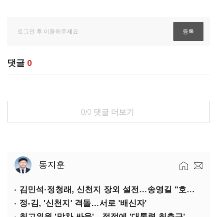
댓글
0
0/0
댓글 더보기
동지훈
김민석·정청래, 신천지 장외 설전…송영길 "호남 계몽 규탄"
정-김, '신천지' 격돌…서로 '배신자'
최고위원 '막차 싸움'…정점에 '대통령 최측근' 김용