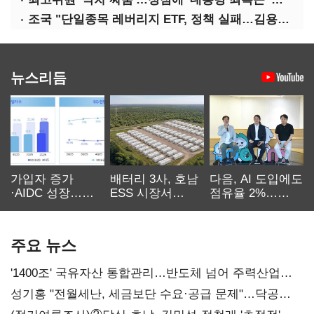
조국 "단일종목 레버리지 ETF, 정책 실패…김용범 책임 물어야"
뉴스리듬
가입자 증가
배터리 3사, 호남
다음, AI 도입에도
·AIDC 성장…
ESS 시장서
점유율 2%…
SKT 2분기 성장
‘격돌’
에이전트
본궤도
차별화가 관건
주요 뉴스
'1400조' 국유자산 통합관리…반도체 넘어 주력산업
구조혁신
성기홍 "전월세난, 세금보단 수요·공급 문제"…닥공