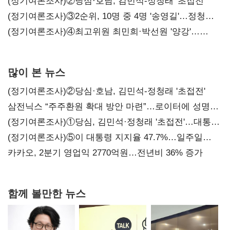
시사
(정기여론조사)②당심·호남, 김민석-정청래 '초접전'
(정기여론조사)③2순위, 10명 중 4명 '송영길'…정청래
'한 자릿수'
(정기여론조사)④최고위원 최민희·박선원 '양강'…
서미화·이성윤·임미애 뒤이어
많이 본 뉴스
(정기여론조사)②당심·호남, 김민석-정청래 '초접전'
삼전닉스 “주주환원 확대 방안 마련”…로이터에 성명
보내
(정기여론조사)①당심, 김민석·정청래 '초접전'…대통령
지지도 '50% 아래로'(종합)
(정기여론조사)⑤이 대통령 지지율 47.7%…일주일
만에 다시 40%대
카카오, 2분기 영업익 2770억원…전년비 36% 증가
함께 볼만한 뉴스