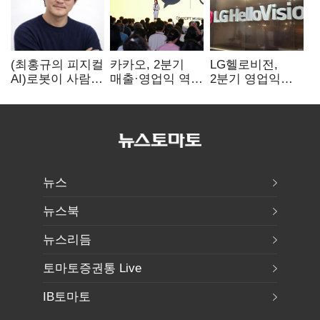
(최홍규의 피지컬
카카오, 2분기
LG헬로비전,
AI)로봇이 사람을
매출·영업익 역대
2분기 영업익
먹여 살린다,
최대…에이전트
30억…
그런데 언제
AI 수익화 관건
방송침체에
먹여야 할지는
교육용 단말
모른다
시장도 축소
뉴스
뉴스북
뉴스리듬
토마토증권통 Live
IB토마토