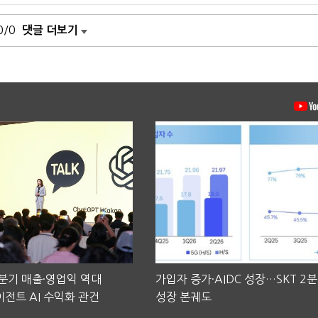
0/0
댓글 더보기
2분기 매출·영업익 역대
가입자 증가·AIDC 성장…SKT 2
전트 AI 수익화 관건
성장 본궤도