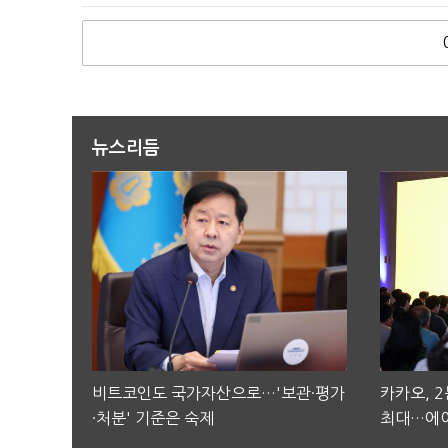
뉴스리듬
비트코인도 국가자산으로…'보관·평가
카카오, 
·처분' 기준은 숙제
최대…에이