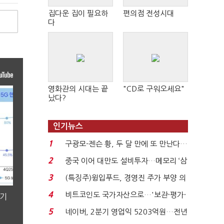
집다운 집이 필요하
편의점 전성시대
다
영화관의 시대는 끝
"CD로 구워오세요"
났다?
인기뉴스
1
구광모-젠슨 황, 두 달 만에 또 만난다…
로봇·AI 등 논...
2
중국 이어 대만도 설비투자…메모리 ‘삼
국전쟁’
3
(특징주)윙입푸드, 경영진 주가 부양 의
지에 상한가...
4
비트코인도 국가자산으로…'보관·평가·
분기
처분' 기준은 ...
5
네이버, 2분기 영업익 5203억원…전년