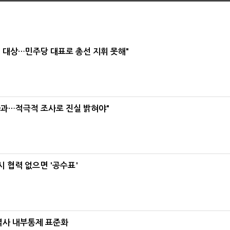
택' 대상…민주당 대표로 총선 지휘 못해"
사과…적극적 조사로 진실 밝혀야"
 협력 없으면 '공수표'
계열사 내부통제 표준화