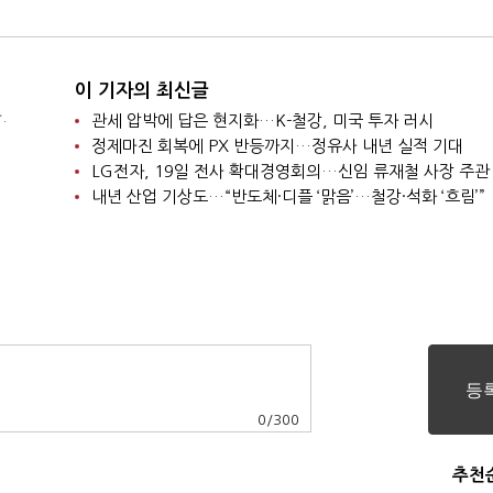
이 기자의 최신글
.
관세 압박에 답은 현지화…K-철강, 미국 투자 러시
정제마진 회복에 PX 반등까지…정유사 내년 실적 기대
LG전자, 19일 전사 확대경영회의…신임 류재철 사장 주관
내년 산업 기상도…“반도체·디플 ‘맑음’…철강·석화 ‘흐림’”
0
/
300
추천