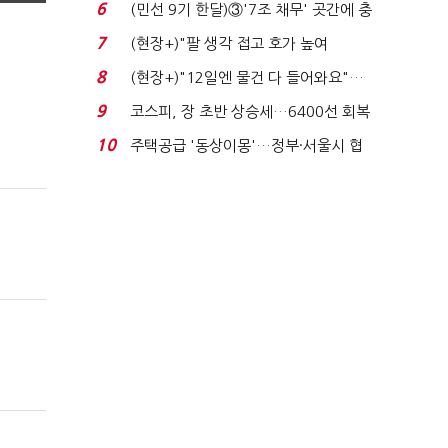
비 0.2% 감소...
6
(민선 9기 한달)③'7조 채무' 곳간에 충
격…추미애, 20년...
7
(현장+)"팔 생각 접고 호가 높여
요"…'덜 똘똘한 한 채' 20...
8
(현장+)"12일엔 물건 다 들어와요"…
빈 매대 채우며 문 연 ...
9
코스피, 장 초반 상승세…6400선 회복
시도
10
주택공급 '동상이몽'…정부·서울시 협
력 없으면 '공수표'...