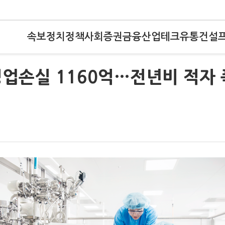
속보
정치
정책
사회
증권
금융
산업
테크
유통
건설
영업손실 1160억…전년비 적자 