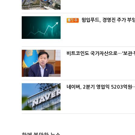
윙입푸드, 경영진 주가 부
비트코인도 국가자산으로…'보관·평
네이버, 2분기 영업익 5203억원