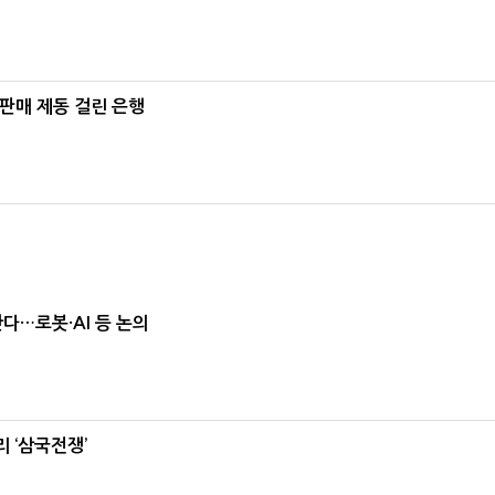
 판매 제동 걸린 은행
난다…로봇·AI 등 논의
 ‘삼국전쟁’