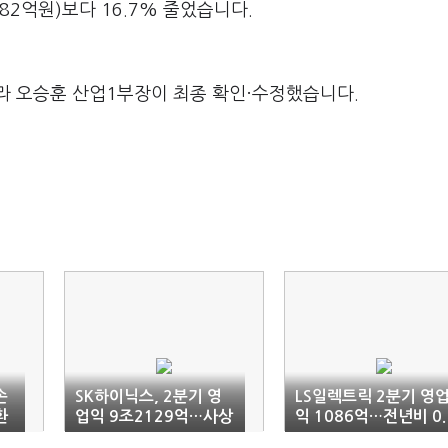
82억원)보다 16.7% 줄었습니다.
라 오승훈 산업1부장이 최종 확인·수정했습니다.
손
SK하이닉스, 2분기 영
LS일렉트릭 2분기 영
환
업익 9조2129억…사상
익 1086억…전년비 0.
최대 분기 실적
9%↓