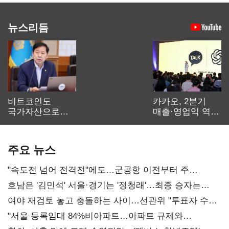
뉴스리듬
비트코인도
카카오, 2분기
국가자산으로…'
매출·영업익 역대
보관·평가·처분'
최대…에이전트
기준은 숙제
AI 수익화 관건
주요 뉴스
"속도전 넘어 전격전"에도…군공항 이전부터 주
52시간까지 '뇌관'
호남은 '김민석' 서울·경기는 '정청래'…최종 승자는
'안갯속'
여야 재검토 놓고 충돌하는 사이…선관위 "투표자 수
오차 당연"
"서울 등록임대 84%비아파트…아파트 규제와