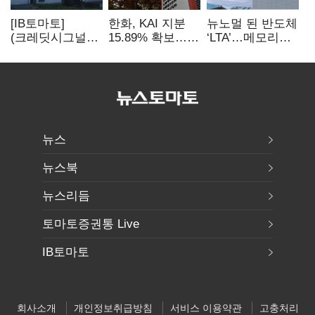
[IB토마토]
한화, KAI 지분
뉴노멀 된 반도체
(크레딧시그널)
15.89% 확보…
‘LTA’…메모리
지엔씨에너지, AI
기업결합심사
3사, 2030년까지
데이터센터 타고
신청 예정
54조 선불 계약
외형 확대
뉴스
뉴스북
뉴스리듬
토마토증권통 Live
IB토마토
회사소개
개인정보취급방침
서비스 이용약관
고충처리