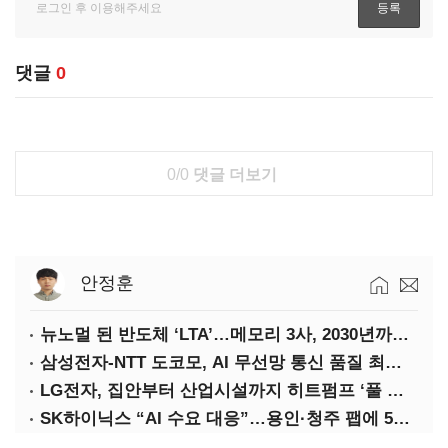
댓글
0
0/0
댓글 더보기
안정훈
뉴노멀 된 반도체 ‘LTA’…메모리 3사, 2030년까지 54조 선불 계약
삼성전자-NTT 도코모, AI 무선망 통신 품질 최적화 기술 검증
LG전자, 집안부터 산업시설까지 히트펌프 ‘풀 라인업’ 강화
SK하이닉스 “AI 수요 대응”…용인·청주 팹에 54조 투자