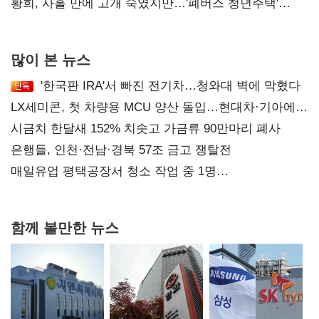
달리해야"
황희, 사흘 만에 고개 숙였지만…'폐버스 청년주택'
후폭풍
많이 본 뉴스
'한국판 IRA'서 빠진 전기차…청와대 벽에 막혔다
LX세미콘, 첫 차량용 MCU 양산 돌입…현대차·기아에
공급
시금치 한달새 152% 치솟고 가금류 90만마리 폐사
은행들, 인천·전남·경북 57조 금고 쟁탈전
매일유업 평택공장서 청소 작업 중 1명
사망…"안전관리체계 재점검"
함께 볼만한 뉴스