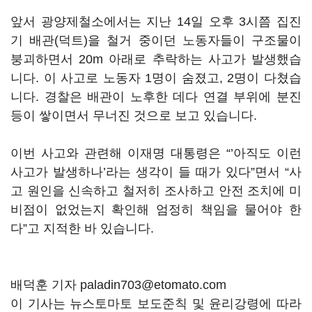
앞서 광양제철소에서는 지난
14
일 오후
3
시쯤 집진
기 배관
(
덕트
)
을 철거 중이던 노동자들이 구조물이
붕괴하면서
20m
아래로 추락하는 사고가 발생했습
니다
.
이 사고로 노동자
1
명이 숨졌고
, 2
명이 다쳤습
니다
.
경찰은 배관이 노후한 데다 연결 부위에 분진
등이 쌓이면서 무너진 것으로 보고 있습니다
.
이번 사고와 관련해 이재명 대통령은
“’
아직도 이런
사고가 발생하나
’
라는 생각이 들 때가 있다
”
면서
“
사
고 원인을 신속하고 철저히 조사하고 안전 조치에 미
비점이 없었는지 확인해 엄정히 책임을 물어야 한
다
”
고 지적한 바 있습니다
.
배덕훈 기자 paladin703@etomato.com
이 기사는 뉴스토마토 보도준칙 및 윤리강령에 따라