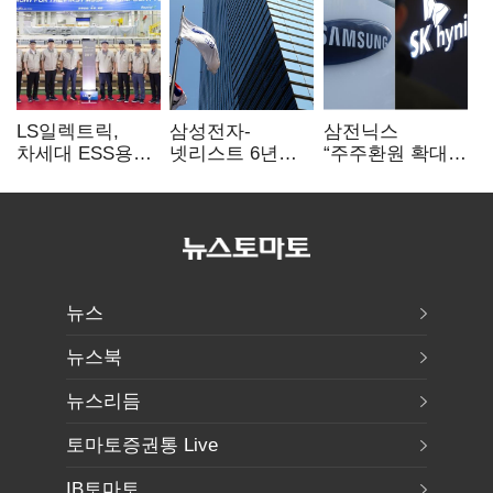
LS일렉트릭,
삼성전자-
삼전닉스
차세대 ESS용
넷리스트 6년
“주주환원 확대
전력변환장치 G2
특허분쟁 종료…
방안 마련”…
출하
기술 협력 확대
로이터에 성명
합의
보내
뉴스
뉴스북
뉴스리듬
토마토증권통 Live
IB토마토