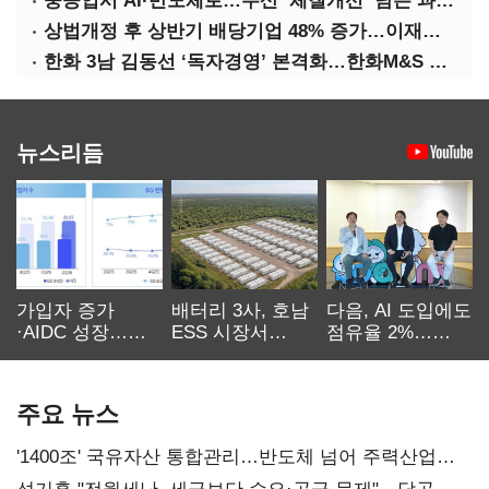
중공업서 AI·반도체로…두산 ‘체질개선’ 남은 과제는
상법개정 후 상반기 배당기업 48% 증가…이재용 배당액 728억 1위
한화 3남 김동선 ‘독자경영’ 본격화…한화M&S 공식 출범
뉴스리듬
가입자 증가
배터리 3사, 호남
다음, AI 도입에도
·AIDC 성장…
ESS 시장서
점유율 2%…
SKT 2분기 성장
‘격돌’
에이전트
본궤도
차별화가 관건
주요 뉴스
'1400조' 국유자산 통합관리…반도체 넘어 주력산업