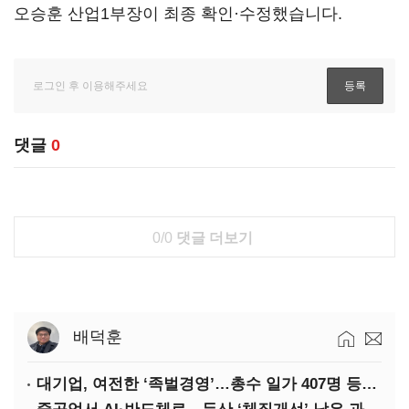
오승훈 산업1부장이 최종 확인·수정했습니다.
댓글
0
0/0
댓글 더보기
배덕훈
대기업, 여전한 ‘족벌경영’…총수 일가 407명 등기임원