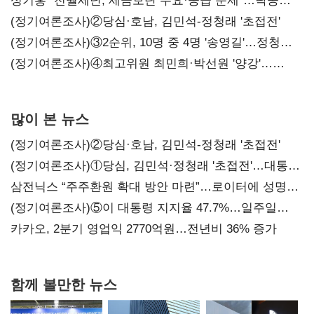
구조혁신
성기홍 "전월세난, 세금보단 수요·공급 문제"…닥공
시사
(정기여론조사)②당심·호남, 김민석-정청래 '초접전'
(정기여론조사)③2순위, 10명 중 4명 '송영길'…정청래
'한 자릿수'
(정기여론조사)④최고위원 최민희·박선원 '양강'…
서미화·이성윤·임미애 뒤이어
많이 본 뉴스
(정기여론조사)②당심·호남, 김민석-정청래 '초접전'
(정기여론조사)①당심, 김민석·정청래 '초접전'…대통령
지지도 '50% 아래로'(종합)
삼전닉스 “주주환원 확대 방안 마련”…로이터에 성명
보내
(정기여론조사)⑤이 대통령 지지율 47.7%…일주일
만에 다시 40%대
카카오, 2분기 영업익 2770억원…전년비 36% 증가
함께 볼만한 뉴스