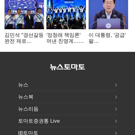
김민석 "경선갈등
'정청래 책임론'
이 대통령, '공급'
완전 제로
꺼낸 친명계…
팔
노력"…정청래
친청계는
걷어붙였는데…
"반명 공세
추가투표 때리기
여 내부선
사과부터"
'부동산
망언'(종합)
뉴스
뉴스북
뉴스리듬
토마토증권통 Live
IB토마토