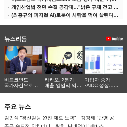
게임산업법 전면 손질 공감대…"낡은 규제 걷고 안전장치 촘촘히 해야"
(최홍규의 피지컬 AI)로봇이 사람을 먹여 살린다, 그런데 언제 먹여야 할지는 모른다
뉴스리듬
비트코인도
카카오, 2분기
가입자 증가
국가자산으로…'
매출·영업익 역대
·AIDC 성장…
보관·평가·처분'
최대…에이전트
SKT 2분기 성장
기준은 숙제
AI 수익화 관건
본궤도
주요 뉴스
김민석 "경선갈등 완전 제로 노력"…정청래 "반명 공세
사과부터"
공급 속도전 외치더니…황희, 난데없이 '폐버스