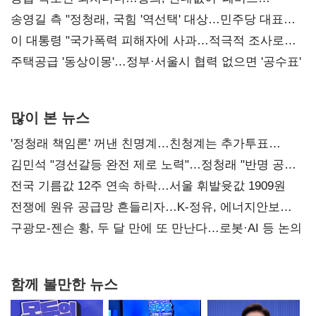
리모델링' 제안
송영길 측 "정청래, 국힘 '역선택' 대상…민주당 대표로
총선 지휘 못해"
이 대통령 "국가폭력 피해자에 사과…적극적 조사로
진실 밝혀야"
주택공급 '동상이몽'…정부·서울시 협력 없으면 '공수표'
많이 본 뉴스
'정청래 책임론' 꺼낸 친명계…친청계는 추가투표
때리기
김민석 "경선갈등 완전 제로 노력"…정청래 "반명 공세
사과부터"
전국 기름값 12주 연속 하락…서울 휘발윳값 1909원
전쟁에 원유 공급망 흔들리자…K-정유, 에너지안보
핵심으로 재부상
구광모-젠슨 황, 두 달 만에 또 만난다…로봇·AI 등 논의
함께 볼만한 뉴스