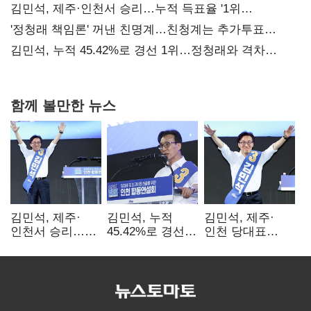
사과부터"
김민석, 제주·인천서 승리…누적 득표율 '1위
탈환'(종합)
'정청래 책임론' 꺼낸 친명계…친청계는 추가투표
때리기
김민석, 누적 45.42%로 경선 1위…정청래와 격차
0.86%p(2보)
함께 볼만한 뉴스
김민석, 제주·
김민석, 누적
김민석, 제주·
인천서 승리…
45.42%로 경선
인천 당대표
누적 득표율 '1위
1위…정청래와
경선서 '1위'(1보)
탈환'(종합)
격차
0.86%p(2보)