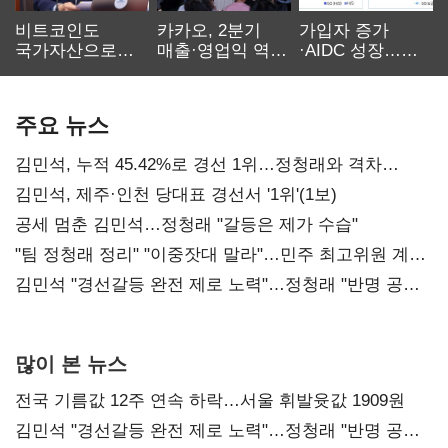
비트코인도
카카오, 2분기
가입자 증가
국가자산으로…'
매출·영업익 역대
·AIDC 성장…
보관·평가·처분'
최대…에이전트
SKT 2분기 성장
기준은 숙제
AI 수익화 관건
본궤도
주요 뉴스
김민석, 누적 45.42%로 경선 1위…정청래와 격차
0.86%p(2보)
김민석, 제주·인천 당대표 경선서 '1위'(1보)
공세 멈춘 김민석…정청래 "갈등은 제가 수습"
"팀 정청래 정리" "이중잣대 말라"…민주 최고위원 계파
다툼 격화
김민석 "경선갈등 완전 제로 노력"…정청래 "반명 공세
사과부터"
많이 본 뉴스
전국 기름값 12주 연속 하락…서울 휘발윳값 1909원
김민석 "경선갈등 완전 제로 노력"…정청래 "반명 공세