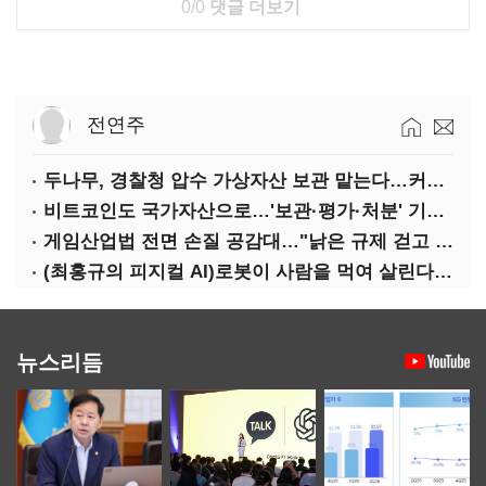
0/0
댓글 더보기
전연주
두나무, 경찰청 압수 가상자산 보관 맡는다…커스터디 사업 최종 낙찰
비트코인도 국가자산으로…'보관·평가·처분' 기준은 숙제
게임산업법 전면 손질 공감대…"낡은 규제 걷고 안전장치 촘촘히 해야"
(최홍규의 피지컬 AI)로봇이 사람을 먹여 살린다, 그런데 언제 먹여야 할지는 모른다
뉴스리듬