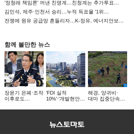
사과부터"
'정청래 책임론' 꺼낸 친명계…친청계는 추가투표
때리기
김민석, 제주·인천서 승리…누적 득표율 '1위
탈환'(종합)
전쟁에 원유 공급망 흔들리자…K-정유, 에너지안보
핵심으로 재부상
함께 볼만한 뉴스
장윤기 은폐·조작
'FDI 실적
해경, 양귀비·
이후로도
10%'·'개발현안
대마 집중단속…
정보유출·
산적'…
4개월 동안
내부비위…경찰
인천경제청장
249명 검거
신뢰는 어디에
구원투수 찾기