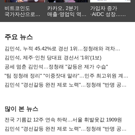
비트코인도
카카오, 2분기
가입자 증가
국가자산으로…'
매출·영업익 역대
·AIDC 성장…
보관·평가·처분'
최대…에이전트
SKT 2분기 성장
기준은 숙제
AI 수익화 관건
본궤도
주요 뉴스
김민석, 누적 45.42%로 경선 1위…정청래와 격차
0.86%p(2보)
김민석, 제주·인천 당대표 경선서 '1위'(1보)
공세 멈춘 김민석…정청래 "갈등은 제가 수습"
"팀 정청래 정리" "이중잣대 말라"…민주 최고위원 계파
다툼 격화
김민석 "경선갈등 완전 제로 노력"…정청래 "반명 공세
사과부터"
많이 본 뉴스
전국 기름값 12주 연속 하락…서울 휘발윳값 1909원
김민석 "경선갈등 완전 제로 노력"…정청래 "반명 공세