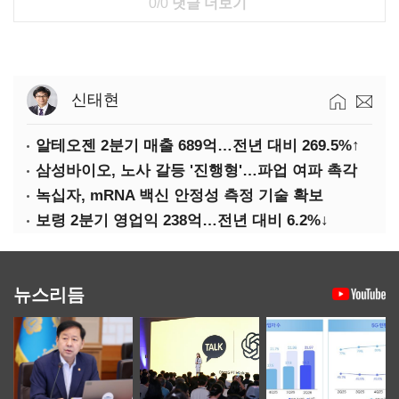
0/0
댓글 더보기
신태현
알테오젠 2분기 매출 689억…전년 대비 269.5%↑
삼성바이오, 노사 갈등 '진행형'…파업 여파 촉각
녹십자, mRNA 백신 안정성 측정 기술 확보
보령 2분기 영업익 238억…전년 대비 6.2%↓
뉴스리듬