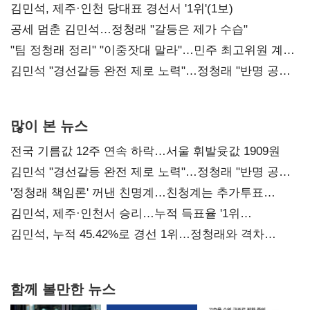
0.86%p(2보)
김민석, 제주·인천 당대표 경선서 '1위'(1보)
공세 멈춘 김민석…정청래 "갈등은 제가 수습"
"팀 정청래 정리" "이중잣대 말라"…민주 최고위원 계파
다툼 격화
김민석 "경선갈등 완전 제로 노력"…정청래 "반명 공세
사과부터"
많이 본 뉴스
전국 기름값 12주 연속 하락…서울 휘발윳값 1909원
김민석 "경선갈등 완전 제로 노력"…정청래 "반명 공세
사과부터"
'정청래 책임론' 꺼낸 친명계…친청계는 추가투표
때리기
김민석, 제주·인천서 승리…누적 득표율 '1위
탈환'(종합)
김민석, 누적 45.42%로 경선 1위…정청래와 격차
0.86%p(2보)
함께 볼만한 뉴스