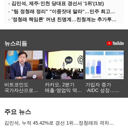
김민석, 제주·인천 당대표 경선서 '1위'(1보)
"팀 정청래 정리" "이중잣대 말라"…민주 최고위원 계파 다툼 격화
'정청래 책임론' 꺼낸 친명계…친청계는 추가투표 때리기
뉴스리듬
비트코인도
카카오, 2분기
가입자 증가
국가자산으로…'
매출·영업익 역대
·AIDC 성장…
보관·평가·처분'
최대…에이전트
SKT 2분기 성장
기준은 숙제
AI 수익화 관건
본궤도
주요 뉴스
김민석, 누적 45.42%로 경선 1위…정청래와 격차