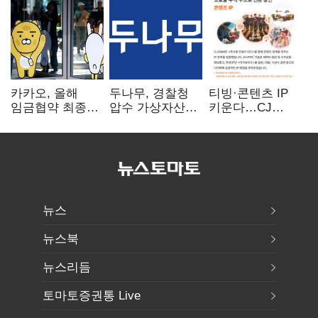
카카오, 올해
두나무, 경찰청
티빙·콘텐츠 IP
임금협약 최종
압수 가상자산
키운다…CJ
타결…연봉 6.3%
보관 맡는다…
ENM, 하반기
인상·격려금
커스터디 사업
글로벌 확장 가속
300만원
최종 낙찰
뉴스
뉴스북
뉴스리듬
토마토증권통 Live