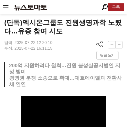
구독
(단독)엑시온그룹도 진원생명과학 노렸
다…유증 참여 시도
입력: 2025-07-22 12:20:10
수정: 2025-07-22 16:11:15
답글쓰기
200억 지원하려다 철회…진원 불성실공시법인 지
정 빌미
경영권 분쟁 소송으로 확대…대호에이엘과 전환사
채 인연