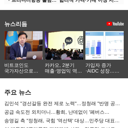
트리니티항공 출범…“합리적 가격·기대 이상 서비스로 승부”
뉴스리듬
비트코인도
카카오, 2분기
가입자 증가
국가자산으로…'
매출·영업익 역대
·AIDC 성장…
보관·평가·처분'
최대…에이전트
SKT 2분기 성장
기준은 숙제
AI 수익화 관건
본궤도
주요 뉴스
김민석 "경선갈등 완전 제로 노력"…정청래 "반명 공세
사과부터"
공급 속도전 외치더니…황희, 난데없이 '폐버스
리모델링' 제안
송영길 측 "정청래, 국힘 '역선택' 대상…민주당 대표로