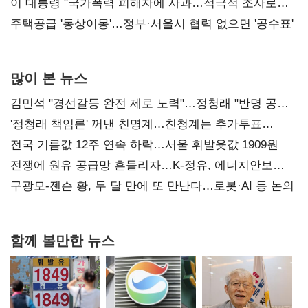
총선 지휘 못해"
이 대통령 "국가폭력 피해자에 사과…적극적 조사로
진실 밝혀야"
주택공급 '동상이몽'…정부·서울시 협력 없으면 '공수표'
많이 본 뉴스
김민석 "경선갈등 완전 제로 노력"…정청래 "반명 공세
사과부터"
'정청래 책임론' 꺼낸 친명계…친청계는 추가투표
때리기
전국 기름값 12주 연속 하락…서울 휘발윳값 1909원
전쟁에 원유 공급망 흔들리자…K-정유, 에너지안보
핵심으로 재부상
구광모-젠슨 황, 두 달 만에 또 만난다…로봇·AI 등 논의
함께 볼만한 뉴스