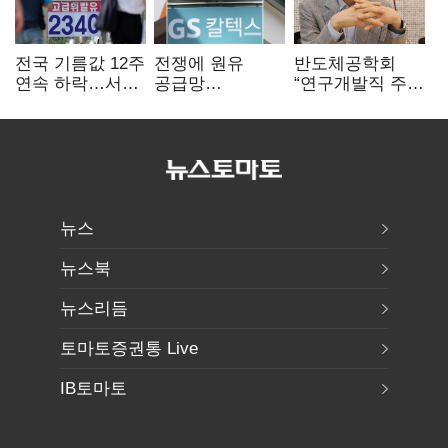
전국 기름값 12주
전쟁에 원유
반도체공학회
연속 하락…서울
공급망
“연구개발직 주
휘발윳값 1909원
흔들리자…K-
52시간제
정유, 에너지안보
개선해야”
핵심으로 재부상
뉴스
뉴스북
뉴스리듬
토마토증권통 Live
IB토마토