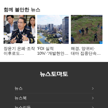
함께 볼만한 뉴스
장윤기 은폐·조작
'FDI 실적
해경, 양귀비·
이후로도
10%'·'개발현안
대마 집중단속…
정보유출·
산적'…
4개월 동안
내부비위…경찰
인천경제청장
249명 검거
신뢰는 어디에
구원투수 찾기
뉴스
뉴스북
뉴스리듬