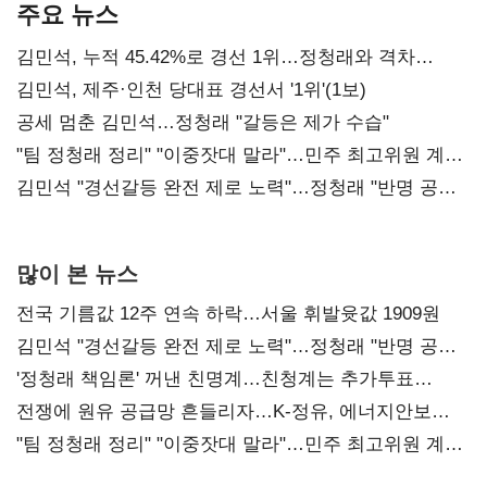
주요 뉴스
김민석, 누적 45.42%로 경선 1위…정청래와 격차
0.86%p(2보)
김민석, 제주·인천 당대표 경선서 '1위'(1보)
공세 멈춘 김민석…정청래 "갈등은 제가 수습"
"팀 정청래 정리" "이중잣대 말라"…민주 최고위원 계파
다툼 격화
김민석 "경선갈등 완전 제로 노력"…정청래 "반명 공세
사과부터"
많이 본 뉴스
전국 기름값 12주 연속 하락…서울 휘발윳값 1909원
김민석 "경선갈등 완전 제로 노력"…정청래 "반명 공세
사과부터"
'정청래 책임론' 꺼낸 친명계…친청계는 추가투표
때리기
전쟁에 원유 공급망 흔들리자…K-정유, 에너지안보
핵심으로 재부상
"팀 정청래 정리" "이중잣대 말라"…민주 최고위원 계파
다툼 격화