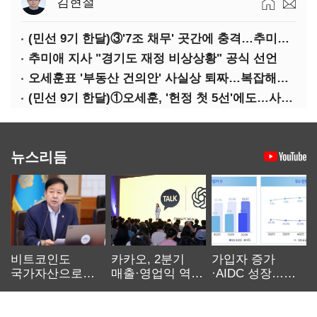
김현철
(민선 9기 한달)③'7조 채무' 곳간에 충격…추미애, 20년만에 '비상재정' 선언 승부수
추미애 지사 "경기도 재정 비상상황" 공식 선언
오세훈표 '부동산 건의안' 사실상 퇴짜…복잡해진 '재개발 31만호' 셈법
(민선 9기 한달)①오세훈, '헌정 첫 5선'에도…사법리스크·여소야대에 발목
뉴스리듬
비트코인도
카카오, 2분기
가입자 증가
국가자산으로…'
매출·영업익 역대
·AIDC 성장…
보관·평가·처분'
최대…에이전트
SKT 2분기 성장
기준은 숙제
AI 수익화 관건
본궤도