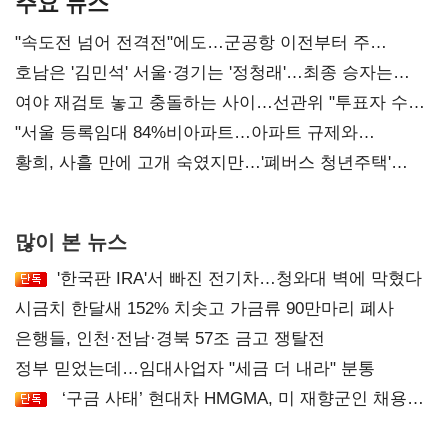
주요 뉴스
"속도전 넘어 전격전"에도…군공항 이전부터 주
52시간까지 '뇌관'
호남은 '김민석' 서울·경기는 '정청래'…최종 승자는
'안갯속'
여야 재검토 놓고 충돌하는 사이…선관위 "투표자 수
오차 당연"
"서울 등록임대 84%비아파트…아파트 규제와
달리해야"
황희, 사흘 만에 고개 숙였지만…'폐버스 청년주택'
후폭풍
많이 본 뉴스
'한국판 IRA'서 빠진 전기차…청와대 벽에 막혔다
시금치 한달새 152% 치솟고 가금류 90만마리 폐사
은행들, 인천·전남·경북 57조 금고 쟁탈전
정부 믿었는데…임대사업자 "세금 더 내라" 분통
‘구금 사태’ 현대차 HMGMA, 미 재향군인 채용
확대로 분위기 반전