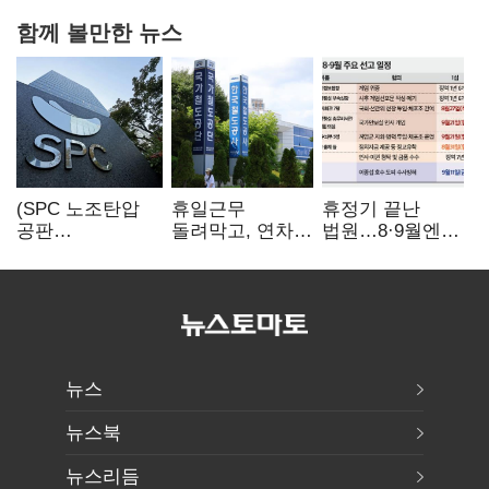
함께 볼만한 뉴스
(SPC 노조탄압
휴일근무
휴정기 끝난
공판
돌려막고, 연차도
법원…8·9월엔
100회)⑫"허영인
통제…코레일
3특검 재판
도 책임 안 지는
승무현장의
'줄선고' 예정
'사회적합의'…
'아슬아슬한
남은 건 꼼수·
52시간'
탄압"
뉴스
뉴스북
뉴스리듬