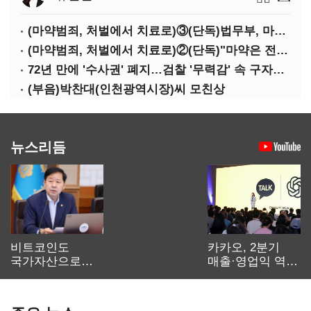
(마약범죄, 처벌에서 치료로)③(단독)법무부, 마약재활과 4곳→13곳 확대…'교정청' 밑그림
(마약범죄, 처벌에서 치료로)②(단독)"마약은 전염병…여성 맞춤형 재활과정 개발 중"
72년 만에 '수사권' 폐지…검찰 '무력감' 속 구자현 사의
(부음)박찬대(인천광역시장)씨 모친상
뉴스리듬
비트코인도
카카오, 2분기
국가자산으로…'
매출·영업익 역대
보관·평가·처분'
최대…에이전트
기준은 숙제
AI 수익화 관건