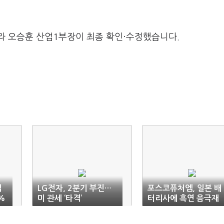
라 오승훈 산업1부장이 최종 확인·수정했습니다.
익
LG전자, 2분기 부진…
포스코퓨처엠, 일본 배
%
미 관세 ‘타격’
터리사에 흑연 음극재
공급