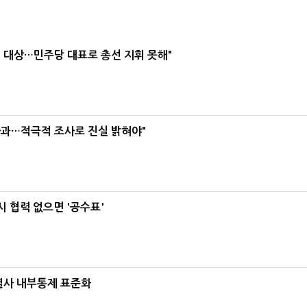
택' 대상…민주당 대표로 총선 지휘 못해"
사과…적극적 조사로 진실 밝혀야"
 협력 없으면 '공수표'
계열사 내부통제 표준화