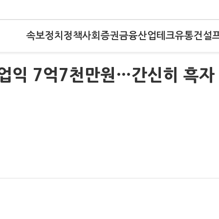
속보
정치
정책
사회
증권
금융
산업
테크
유통
건설
영업익 7억7천만원…간신히 흑자