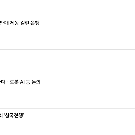
 판매 제동 걸린 은행
난다…로봇·AI 등 논의
 ‘삼국전쟁’