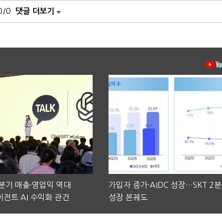
0/0
댓글 더보기
2분기 매출·영업익 역대
가입자 증가·AIDC 성장…SKT 2
전트 AI 수익화 관건
성장 본궤도