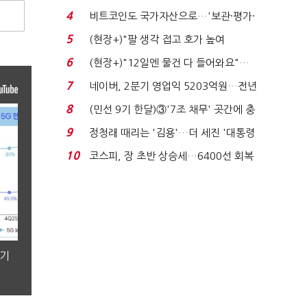
지에 상한가...
4
비트코인도 국가자산으로…'보관·평가·
처분' 기준은 ...
5
(현장+)"팔 생각 접고 호가 높여
요"…'덜 똘똘한 한 채' 20...
6
(현장+)"12일엔 물건 다 들어와요"…
빈 매대 채우며 문 연 ...
7
네이버, 2분기 영업익 5203억원…전년
비 0.2% 감소...
8
(민선 9기 한달)③'7조 채무' 곳간에 충
격…추미애, 20년...
9
정청래 때리는 '김용'…더 세진 '대통령
최측근' 입...
10
코스피, 장 초반 상승세…6400선 회복
시도
분기