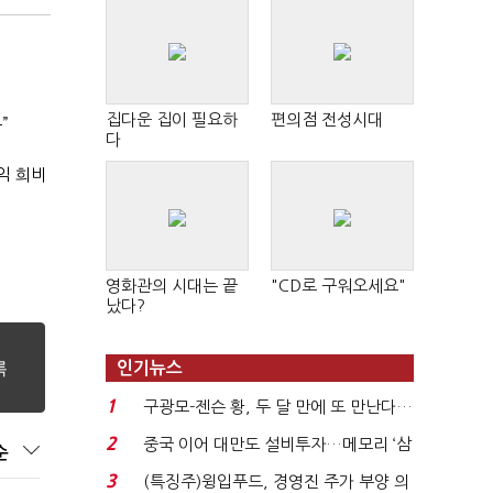
집다운 집이 필요하
편의점 전성시대
”
다
익 희비
영화관의 시대는 끝
"CD로 구워오세요"
났다?
인기뉴스
1
구광모-젠슨 황, 두 달 만에 또 만난다…
로봇·AI 등 논...
2
중국 이어 대만도 설비투자…메모리 ‘삼
순
국전쟁’
3
(특징주)윙입푸드, 경영진 주가 부양 의