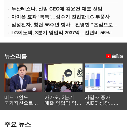
두산테스나, 신임 CEO에 김윤건 대표 선임
아이폰 효과 ‘톡톡’…성수기 진입한 LG 부품사
삼성전자, 창립 56주년 행사…전영현 “초심으로 경쟁력 회복해야”
LG이노텍, 3분기 영업익 2037억…전년비 56%↑
뉴스리듬
비트코인도
카카오, 2분기
가입자 증가
국가자산으로…'
매출·영업익 역대
·AIDC 성장…
보관·평가·처분'
최대…에이전트
SKT 2분기 성장
기준은 숙제
AI 수익화 관건
본궤도
주요 뉴스