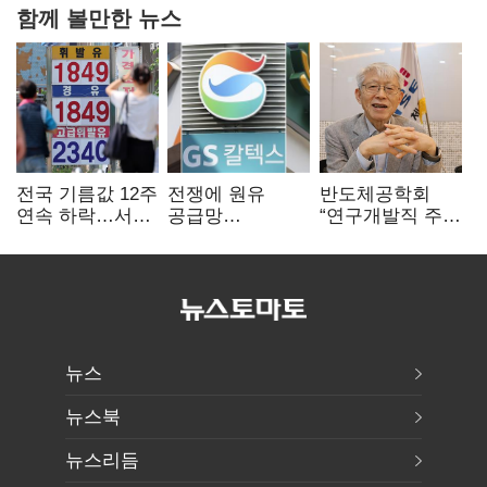
함께 볼만한 뉴스
전국 기름값 12주
전쟁에 원유
반도체공학회
연속 하락…서울
공급망
“연구개발직 주
휘발윳값 1909원
흔들리자…K-
52시간제
정유, 에너지안보
개선해야”
핵심으로 재부상
뉴스
뉴스북
뉴스리듬