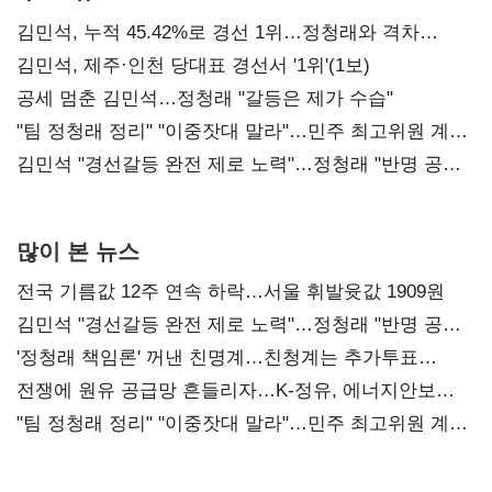
김민석, 누적 45.42%로 경선 1위…정청래와 격차
0.86%p(2보)
김민석, 제주·인천 당대표 경선서 '1위'(1보)
공세 멈춘 김민석…정청래 "갈등은 제가 수습"
"팀 정청래 정리" "이중잣대 말라"…민주 최고위원 계파
다툼 격화
김민석 "경선갈등 완전 제로 노력"…정청래 "반명 공세
사과부터"
많이 본 뉴스
전국 기름값 12주 연속 하락…서울 휘발윳값 1909원
김민석 "경선갈등 완전 제로 노력"…정청래 "반명 공세
사과부터"
'정청래 책임론' 꺼낸 친명계…친청계는 추가투표
때리기
전쟁에 원유 공급망 흔들리자…K-정유, 에너지안보
핵심으로 재부상
"팀 정청래 정리" "이중잣대 말라"…민주 최고위원 계파
다툼 격화