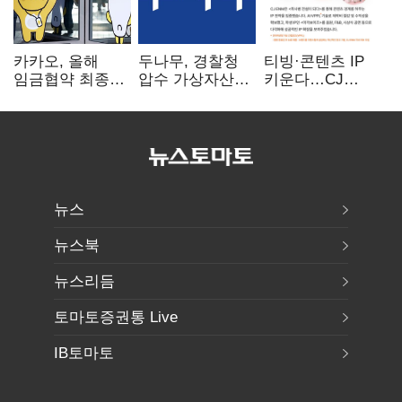
카카오, 올해
두나무, 경찰청
티빙·콘텐츠 IP
임금협약 최종
압수 가상자산
키운다…CJ
타결…연봉 6.3%
보관 맡는다…
ENM, 하반기
인상·격려금
커스터디 사업
글로벌 확장 가속
300만원
최종 낙찰
뉴스
뉴스북
뉴스리듬
토마토증권통 Live
IB토마토