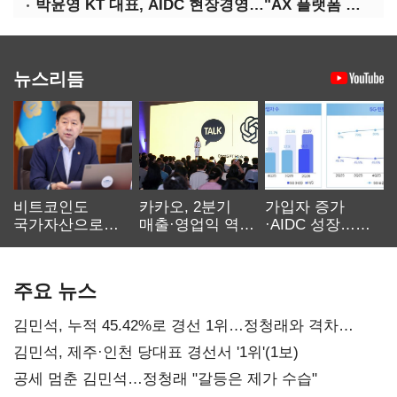
박윤영 KT 대표, AIDC 현장경영…"AX 플랫폼 핵심 인프라로 키운다"
뉴스리듬
비트코인도
카카오, 2분기
가입자 증가
국가자산으로…'
매출·영업익 역대
·AIDC 성장…
보관·평가·처분'
최대…에이전트
SKT 2분기 성장
기준은 숙제
AI 수익화 관건
본궤도
주요 뉴스
김민석, 누적 45.42%로 경선 1위…정청래와 격차
0.86%p(2보)
김민석, 제주·인천 당대표 경선서 '1위'(1보)
공세 멈춘 김민석…정청래 "갈등은 제가 수습"