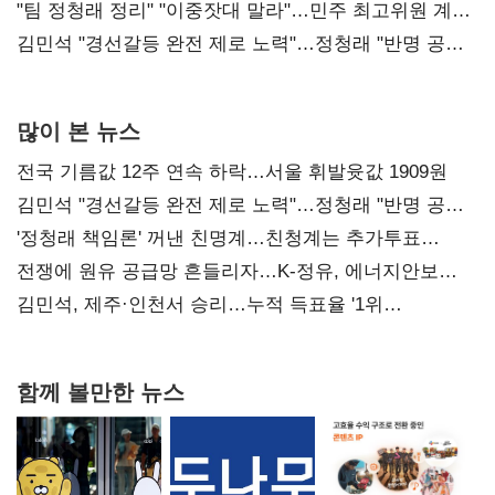
"팀 정청래 정리" "이중잣대 말라"…민주 최고위원 계파
다툼 격화
김민석 "경선갈등 완전 제로 노력"…정청래 "반명 공세
사과부터"
많이 본 뉴스
전국 기름값 12주 연속 하락…서울 휘발윳값 1909원
김민석 "경선갈등 완전 제로 노력"…정청래 "반명 공세
사과부터"
'정청래 책임론' 꺼낸 친명계…친청계는 추가투표
때리기
전쟁에 원유 공급망 흔들리자…K-정유, 에너지안보
핵심으로 재부상
김민석, 제주·인천서 승리…누적 득표율 '1위
탈환'(종합)
함께 볼만한 뉴스