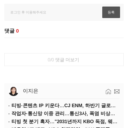
댓글
0
0/0
댓글 더보기
이지은
티빙·콘텐츠 IP 키운다…CJ ENM, 하반기 글로벌 확장 가속
작업자·통신망 이중 관리…통신3사, 폭염 비상대응 돌입
티빙 첫 분기 흑자…"2031년까지 KBO 독점, 웨이브 합병도 속도"