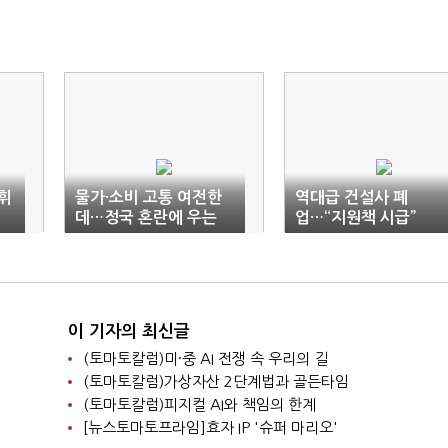
휘
물가·소비 고통 여전한
역대급 건설사 폐
데…정국 혼란에 우는
업…“지원책 시급”
서민들
이 기자의 최신글
(토마토칼럼)미·중 AI 전쟁 속 우리의 길
(토마토칼럼)가상자산 2단계법과 골든타임
(토마토칼럼)피지컬 AI와 책임의 한계
[뉴스토마토프라임]효자 IP '슈퍼 마리오'