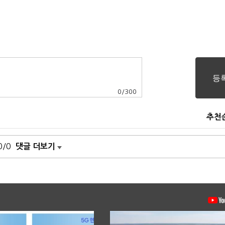
0
/
300
추천
0/0
댓글 더보기