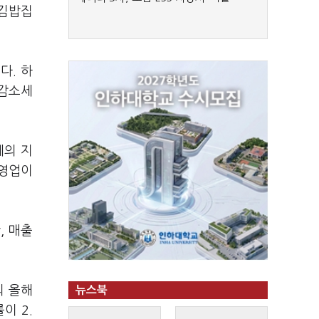
 김밥집
다. 하
 감소세
네의 지
 영업이
, 매출
의 올해
뉴스북
이 2.