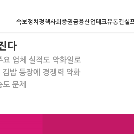
속보
정치
정책
사회
증권
금융
산업
테크
유통
건설
라진다
…주요 업체 실적도 악화일로
 김밥 등장에 경쟁력 약화
승도 문제