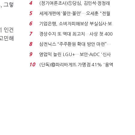
생법 위반 반복...
4
(정기여론조사)①당심, 김민석·정청래
, 그렇
'초접전'…대통령 ...
5
세제개편에 ‘불안·불만’…오세훈 "전월
세 구하기 더 ...
6
기업은행, 소비자피해보상 부실심사·보
히 인건
이스피싱 공시 ...
7
경상수지 또 역대 최고치…사상 첫 400
 고민해
억달러에 '3% 성...
8
삼전닉스 “주주환원 확대 방안 마련”…
로이터에 성명...
9
영업익 늘린 LGU+…보안·AIDC '신사
업 드라이브'...
10
(단독)⑩파리바게뜨 가맹점 41% '용역
제빵기사 없어'…고...