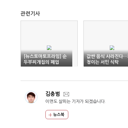
관련기사
[뉴스토마토프라임] 순
값싼 음식 사라진다…
두부찌개집의 폐업
청이는 서민 식탁
김충범
이면도 살피는 기자가 되겠습니다.
뉴스북