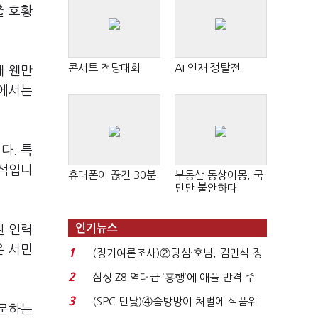
출 호황
콘서트 전당대회
AI 인재 쟁탈전
재 웬만
점에서는
다. 특
분석입니
휴대폰이 끊긴 30분
부동산 동상이몽, 국
민만 불안하다
인기뉴스
된 인력
은 서민
1
(정기여론조사)②당심·호남, 김민석-정
청래 '초접전'...
2
삼성 Z8 역대급 ‘흥행’에 애플 반격 주
목…9월 ‘폴...
3
(SPC 민낯)④솜방망이 처벌에 식품위
방문하는