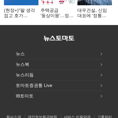
(현장+)"팔 생각
주택공급
대우건설, 신임
접고 호가
'동상이몽'…정부
대표에 '정통
높여요"…'덜
·서울시 협력
대우맨' 이강석
똘똘한 한 채'
없으면 '공수표'
부사장 내정
20억 키맞추기
뉴스
뉴스북
뉴스리듬
토마토증권통 Live
IB토마토
회사소개
개인정보취급방침
서비스 이용약관
고충처리