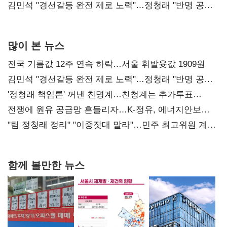
다툼 격화
김민석 "경선갈등 완전 제로 노력"…정청래 "반명 공세
사과부터"
많이 본 뉴스
전국 기름값 12주 연속 하락…서울 휘발윳값 1909원
김민석 "경선갈등 완전 제로 노력"…정청래 "반명 공세
사과부터"
'정청래 책임론' 꺼낸 친명계…친청계는 추가투표
때리기
전쟁에 원유 공급망 흔들리자…K-정유, 에너지안보
핵심으로 재부상
"팀 정청래 정리" "이중잣대 말라"…민주 최고위원 계파
다툼 격화
함께 볼만한 뉴스