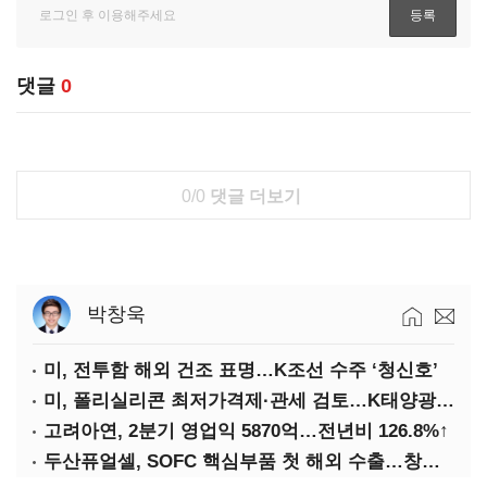
댓글
0
0/0
댓글 더보기
박창욱
미, 전투함 해외 건조 표명…K조선 수주 ‘청신호’
미, 폴리실리콘 최저가격제·관세 검토…K태양광 입지 확대 기대
고려아연, 2분기 영업익 5870억…전년비 126.8%↑
두산퓨얼셀, SOFC 핵심부품 첫 해외 수출…창사 이래 최대 규모