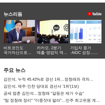
뉴스리듬
비트코인도
카카오, 2분기
가입자 증가
국가자산으로…'
매출·영업익 역대
·AIDC 성장…
보관·평가·처분'
최대…에이전트
SKT 2분기 성장
기준은 숙제
AI 수익화 관건
본궤도
주요 뉴스
김민석, 누적 45.42%로 경선 1위…정청래와 격차
0.86%p(2보)
김민석, 제주·인천 당대표 경선서 '1위'(1보)
공세 멈춘 김민석…정청래 "갈등은 제가 수습"
"팀 정청래 정리" "이중잣대 말라"…민주 최고위원 계파