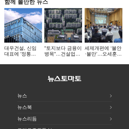
함께 볼만한 뉴스
대우건설, 신임
"토지보다 금융이
세제개편에 ‘불안
대표에 '정통
병목"…건설업계,
·불만’…오세훈
대우맨' 이강석
PF 자금경색
"전월세 구하기
부사장 내정
해소 목소리
더 힘들어질 것"
뉴스
뉴스북
뉴스리듬