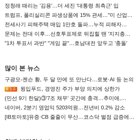
정청래 때리는 '김용'…더 세진 '대통령 최측근' 입
트럼프, 폴리실리콘 파생상품에 15% 관세…"미 산업
재건"
전세사기 피해주택 매입 1만호 돌파…누적 피해자
4만278명
문제는 전대 이후…선호투표제로 뒤집힐 땐 '지지층
불복'
"1차 투표서 과반" "게임 끝"…호남대전 앞두고 '충돌'
많이 본 뉴스
구광모-젠슨 황, 두 달 만에 또 만난다…로봇·AI 등 논의
윙입푸드, 경영진 주가 부양 의지에 상한가
(민선 9기 한달)③'7조 채무' 곳간에 충격…추미애,
20년만에 '비상재정' 선언 승부수
네이버, 2분기 영업익 5203억원…전년비 0.2% 감소
[IB토마토]유증·CB 줄줄이 무산…코스닥 벌점 급증에
상폐 압박