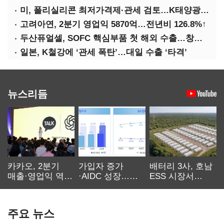
미, 폴리실리콘 최저가격제·관세 검토…K태양광 입지 확대 기대
고려아연, 2분기 영업익 5870억…전년비 126.8%↑
두산퓨얼셀, SOFC 핵심부품 첫 해외 수출…창사 이래 최대 규모
일본, K철강에 ‘관세 폭탄’…대일 수출 ‘타격’
뉴스리듬
카카오, 2분기
가입자 증가
배터리 3사, 호남
매출·영업익 역대
·AIDC 성장…
ESS 시장서
최대…에이전트
SKT 2분기 성장
‘격돌’
AI 수익화 관건
본궤도
주요 뉴스