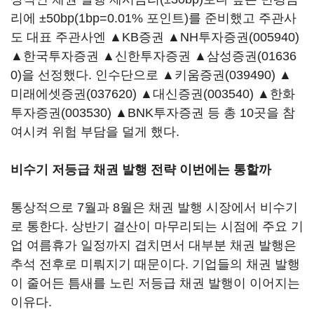
리에 ±50bp(1bp=0.01% 포인트)를 준비했고 주관사
도 대표 주관사엔 ▲KB증권 ▲
NH투자증권(005940)
▲한국투자증권 ▲신한투자증권 ▲
삼성증권(01636
0)
을 선정했다. 인수단으로 ▲
키움증권(039490)
▲
미래에셋증권(037620)
▲
대신증권(003540)
▲
한화
투자증권(003530)
▲BNK투자증권 등 총 10곳을 참
여시켜 위험 부담을 덜게 했다.
비수기 저등급 채권 발행 전략 이번에는 통할까
통상적으로 7월과 8월은 채권 발행 시장에서 비수기
로 통한다. 상반기 결산이 마무리되는 시점에 주요 기
업 여름휴가 일정까지 겹치면서 대부분 채권 발행은
추석 전후로 미뤄지기 때문이다. 기업들의 채권 발행
이 줄어든 틈새를 노린 저등급 채권 발행이 이어지는
이유다.