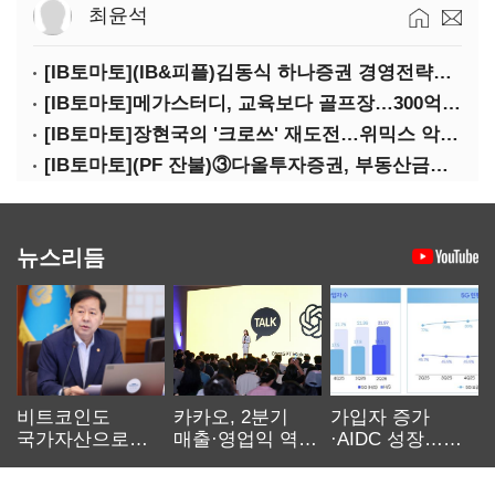
최윤석
[IB토마토](IB&피플)김동식 하나증권 경영전략본부장
[IB토마토]메가스터디, 교육보다 골프장…300억 대여 뒤 보증 리스크
[IB토마토]장현국의 '크로쓰' 재도전…위믹스 악몽 지울 수 있나
[IB토마토](PF 잔불)③다올투자증권, 부동산금융 줄였지만 정상화는 진행형
뉴스리듬
비트코인도
카카오, 2분기
가입자 증가
국가자산으로…'
매출·영업익 역대
·AIDC 성장…
보관·평가·처분'
최대…에이전트
SKT 2분기 성장
기준은 숙제
AI 수익화 관건
본궤도