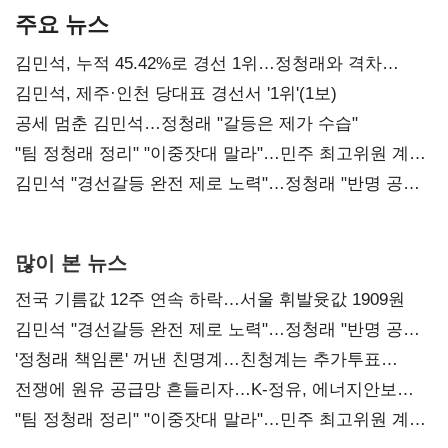
주요 뉴스
김민석, 누적 45.42%로 경선 1위…정청래와 격차
0.86%p(2보)
김민석, 제주·인천 당대표 경선서 '1위'(1보)
공세 멈춘 김민석…정청래 "갈등은 제가 수습"
"팀 정청래 정리" "이중잣대 말라"…민주 최고위원 계파
다툼 격화
김민석 "경선갈등 완전 제로 노력"…정청래 "반명 공세
사과부터"
많이 본 뉴스
전국 기름값 12주 연속 하락…서울 휘발윳값 1909원
김민석 "경선갈등 완전 제로 노력"…정청래 "반명 공세
사과부터"
'정청래 책임론' 꺼낸 친명계…친청계는 추가투표
때리기
전쟁에 원유 공급망 흔들리자…K-정유, 에너지안보
핵심으로 재부상
"팀 정청래 정리" "이중잣대 말라"…민주 최고위원 계파