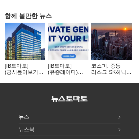
다툼 격화
함께 볼만한 뉴스
[IB토마토]
[IB토마토]
코스피, 중동
(공시톺아보기)
(유증레이다)
리스크·SK하닉
수주 공시, 왜
툴젠, 조달액
5% 급락에
바로 매출로
3분의 1 토막…
뒷걸음
잡히지 않을까
특허소송
비용부터 챙긴다
뉴스
뉴스북