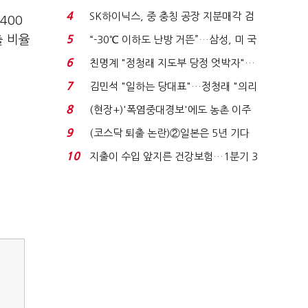
플러스 사태 여파...
4
SK하이닉스, 중 충칭 공장 지분매각 검
400
토?…“확정된 바...
출 비율
5
“-30℃ 이하도 난방 거뜬”…삼성, 미 국
립연구소와 개...
6
친명계 "정청래 지도부 당정 엇박자"…
친청계 "신천지 오...
7
김민석 "일하는 당대표"…정청래 "의리
가 제일 중요"...
8
(현장+)'폭염중대경보'에도 농촌 이주
노동자는 강행군…'야...
9
(코스닥 퇴출 논란)②일본은 5년 기다
려주는데 우리는 ...
10
지출이 수입 앞지른 건강보험…1분기 3
조8989억 적자...