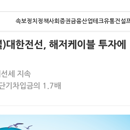
속보
정치
정책
사회
증권
금융
산업
테크
유통
건설
널)대한전선, 해저케이블 투자에
개선세 지속
단기차입금의 1.7배