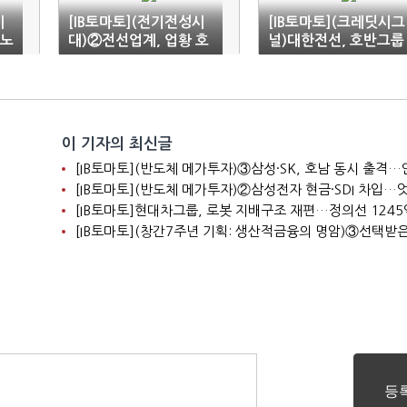
시
[IB토마토](전기전성시
[IB토마토](크레딧시그
…노
대)②전선업계, 업황 호
널)대한전선, 호반그룹
분
황에 '풀가동'…투자재
자금 지원에 '무차입 구
원 마련 '시동'
조' 탈바꿈
이 기자의 최신글