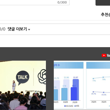
0
/
300
추천
0/0
댓글 더보기