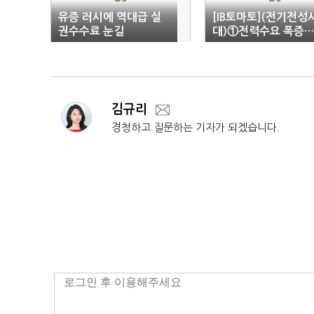
유증 러시에 역대급 실
[IB토마토](전기전성
권수수료 눈길
대)①전력수요 폭증
후 송전망 교체사업 
주
김규리
경청하고 질문하는 기자가 되겠습니다.