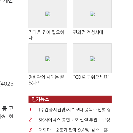
로 개선
집다운 집이 필요하
편의점 전성시대
다
영화관의 시대는 끝
"CD로 구워오세요"
났다?
4025
인기뉴스
 등 고
1
(주간증시전망)지수보다 종목…선별 장
자체 현
세 이어진다...
2
SK하이닉스 통합노조 신설 추진…구성
.
원간 성과급 불...
3
대형마트 2분기 판매 9.4% 감소…홈