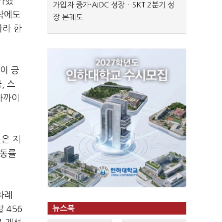
가했
가입자 증가·AIDC 성장…SKT 2분기 성
하락에도
장 본궤도
따라 한
이 긍
, 스
 가까이
율은 지
가동률
차례
 456
뉴스북