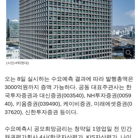
(사진=HD현대)
오는 8일 실시하는 수요예측 결과에 따라 발행총액은
3000억원까지 증액 가능하다. 공동 대표주관사는 한
국투자증권과
대신증권(003540)
,
NH투자증권(0059
40)
,
키움증권(039490)
, 케이비증권,
미래에셋증권(0
37620)
, 신한투자증권 등이다.
수요예측시 공모희망금리는 청약일 1영업일 전 민간
채권평가회사 4사(한국자산평가, KIS자산평가, 나이