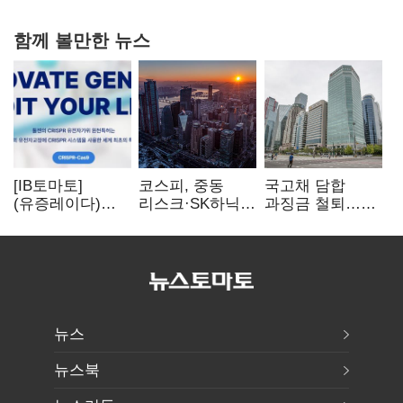
함께 볼만한 뉴스
[IB토마토]
코스피, 중동
국고채 담합
(유증레이다)
리스크·SK하닉
과징금 철퇴…
툴젠, 조달액
5% 급락에
증권사 '충당금
3분의 1 토막…
뒷걸음
폭탄' 우려
특허소송
비용부터 챙긴다
뉴스
뉴스북