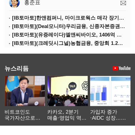
홍준표
[IB토마토]한앤컴퍼니, 마이크로웍스 매각 장기화 대비…배당 회수판 깔았다
[IB토마토](Deal모니터)우리금융, 신종자본증권 발행했지만 차환금리 '부담'
[IB토마토](유증레이다)엘앤씨바이오, 1406억 유증…최대주주는 절반만 청약
[IB토마토](크레딧시그널)농협금융, 중앙회 1.2조 지원받아 생산적금융 확대
뉴스리듬
비트코인도
카카오, 2분기
가입자 증가
국가자산으로…'
매출·영업익 역대
·AIDC 성장…
보관·평가·처분'
최대…에이전트
SKT 2분기 성장
기준은 숙제
AI 수익화 관건
본궤도