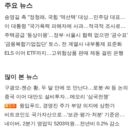
주요 뉴스
송영길 측 "정청래, 국힘 '역선택' 대상…민주당 대표로
총선 지휘 못해"
이 대통령 "국가폭력 피해자에 사과…적극적 조사로
진실 밝혀야"
주택공급 '동상이몽'…정부·서울시 협력 없으면 '공수표'
'금융복합기업집단' 토스, 전 계열사 내부통제 표준화
ELS 이어 ETF까지…고위험상품 판매 제동 걸린 은행
많이 본 뉴스
구광모-젠슨 황, 두 달 만에 또 만난다…로봇·AI 등 논의
중국 이어 대만도 설비투자…메모리 ‘삼국전쟁’
윙입푸드, 경영진 주가 부양 의지에 상한가
비트코인도 국가자산으로…'보관·평가·처분' 기준은
숙제
네이버, 2분기 영업익 5203억원…전년비 0.2% 감소