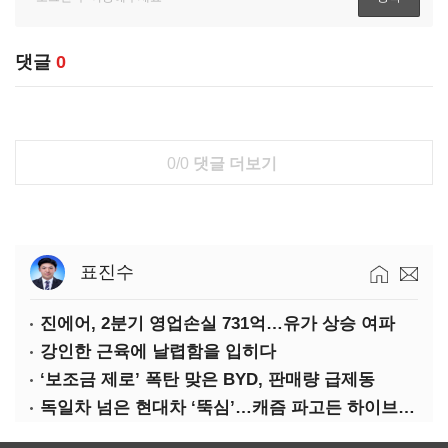
댓글
0
0/0
댓글 더보기
표진수
진에어, 2분기 영업손실 731억…유가 상승 여파
강인한 근육에 날렵함을 입히다
‘보조금 제로’ 폭탄 맞은 BYD, 판매량 급제동
독일차 넘은 현대차 ‘뚝심’…캐즘 파고든 하이브리드 역전극