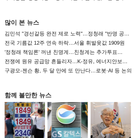
많이 본 뉴스
김민석 "경선갈등 완전 제로 노력"…정청래 "반명 공세
사과부터"
전국 기름값 12주 연속 하락…서울 휘발윳값 1909원
'정청래 책임론' 꺼낸 친명계…친청계는 추가투표
때리기
전쟁에 원유 공급망 흔들리자…K-정유, 에너지안보
핵심으로 재부상
구광모-젠슨 황, 두 달 만에 또 만난다…로봇·AI 등 논의
함께 볼만한 뉴스