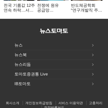
전국 기름값 12주
전쟁에 원유
반도체공학회
연속 하락…서울
공급망
“연구개발직 주
휘발윳값 1909원
흔들리자…K-
52시간제
정유, 에너지안보
개선해야”
핵심으로 재부상
뉴스
뉴스북
뉴스리듬
토마토증권통 Live
IB토마토
회사소개
개인정보취급방침
서비스 이용약관
고충처리
정정반론보도