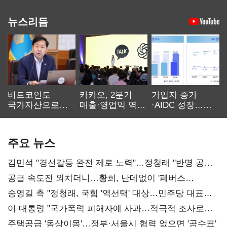
뉴스리듬
비트코인도
카카오, 2분기
가입자 증가
국가자산으로…'
매출·영업익 역대
·AIDC 성장…
보관·평가·처분'
최대…에이전트
SKT 2분기 성장
기준은 숙제
AI 수익화 관건
본궤도
주요 뉴스
김민석 "경선갈등 완전 제로 노력"…정청래 "반명 공세
사과부터"
공급 속도전 외치더니…황희, 난데없이 '폐버스
리모델링' 제안
송영길 측 "정청래, 국힘 '역선택' 대상…민주당 대표로
총선 지휘 못해"
이 대통령 "국가폭력 피해자에 사과…적극적 조사로
진실 밝혀야"
주택공급 '동상이몽'…정부·서울시 협력 없으면 '공수표'