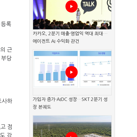
 등록
카카오, 2분기 매출·영업익 역대 최대…
에이전트 AI 수익화 관건
의 근
 부당
가입자 증가·AIDC 성장…SKT 2분기 성
조사하
장 본궤도
고 점
도 강