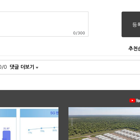
0
/
300
추천
0/0
댓글 더보기