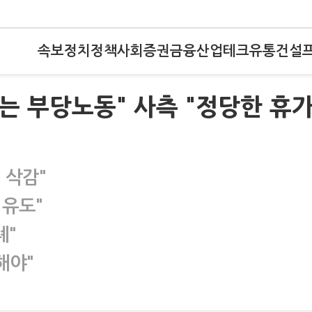
속보
정치
정책
사회
증권
금융
산업
테크
유통
건설
'는 부당노동" 사측 "정당한 휴
 삭감"
 유도"
례"
해야"