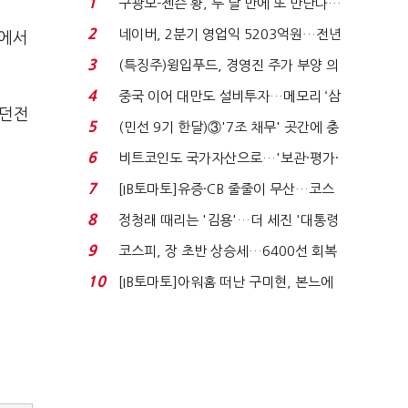
1
구광모-젠슨 황, 두 달 만에 또 만난다…
로봇·AI 등 논...
2
네이버, 2분기 영업익 5203억원…전년
주에서
비 0.2% 감소...
3
(특징주)윙입푸드, 경영진 주가 부양 의
지에 상한가...
4
중국 이어 대만도 설비투자…메모리 ‘삼
'던전
국전쟁’
5
(민선 9기 한달)③'7조 채무' 곳간에 충
격…추미애, 20년...
6
비트코인도 국가자산으로…'보관·평가·
처분' 기준은 ...
7
[IB토마토]유증·CB 줄줄이 무산…코스
닥 벌점 급증에 ...
8
정청래 때리는 '김용'…더 세진 '대통령
최측근' 입...
9
코스피, 장 초반 상승세…6400선 회복
시도
10
[IB토마토]아워홈 떠난 구미현, 본느에
340억 베팅…가...