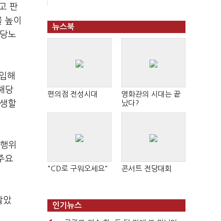
고 판
을 높이
뉴스북
부당노
도입해
해당
편의점 전성시대
영화관의 시대는 끝
발생할
났다?
의행위
주요
"CD로 구워오세요"
콘서트 전당대회
않았
인기뉴스