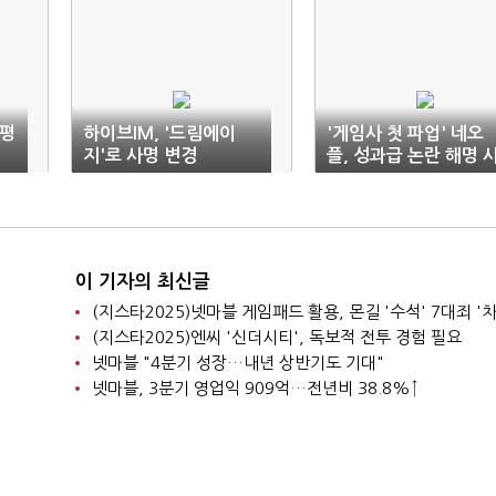
문평
하이브IM, '드림에이
'게임사 첫 파업' 네오
지'로 사명 변경
플, 성과급 논란 해명 
내 공지
이 기자의 최신글
(지스타2025)넷마블 게임패드 활용, 몬길 '수석' 7대죄 '차
(지스타2025)엔씨 '신더시티', 독보적 전투 경험 필요
넷마블 "4분기 성장…내년 상반기도 기대"
넷마블, 3분기 영업익 909억…전년비 38.8%↑