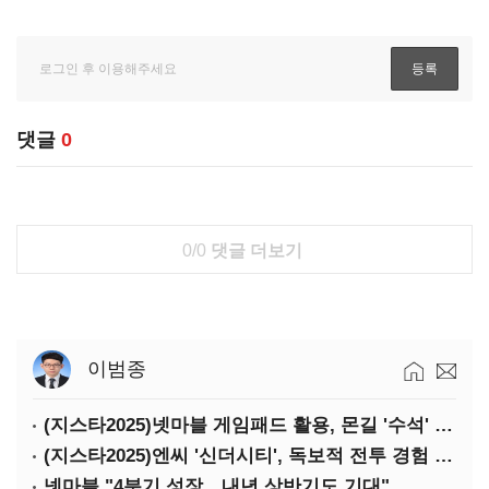
댓글
0
0/0
댓글 더보기
이범종
(지스타2025)넷마블 게임패드 활용, 몬길 '수석' 7대죄 '차석'
(지스타2025)엔씨 '신더시티', 독보적 전투 경험 필요
넷마블 "4분기 성장…내년 상반기도 기대"