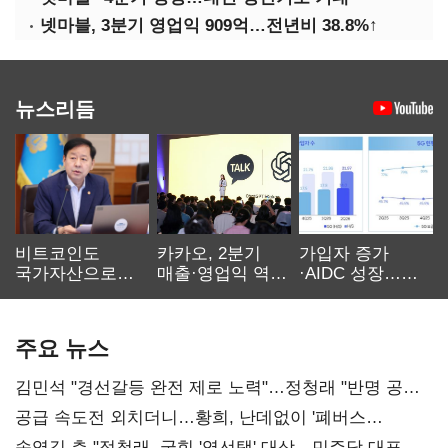
넷마블, 3분기 영업익 909억…전년비 38.8%↑
뉴스리듬
비트코인도
카카오, 2분기
가입자 증가
국가자산으로…'
매출·영업익 역대
·AIDC 성장…
보관·평가·처분'
최대…에이전트
SKT 2분기 성장
기준은 숙제
AI 수익화 관건
본궤도
주요 뉴스
김민석 "경선갈등 완전 제로 노력"…정청래 "반명 공세
사과부터"
공급 속도전 외치더니…황희, 난데없이 '폐버스
리모델링' 제안
송영길 측 "정청래, 국힘 '역선택' 대상…민주당 대표로