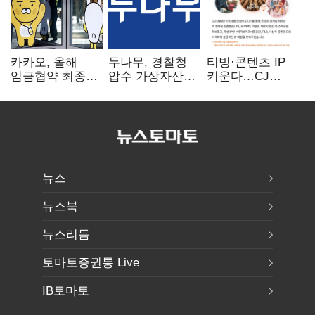
카카오, 올해
두나무, 경찰청
티빙·콘텐츠 IP
임금협약 최종
압수 가상자산
키운다…CJ
타결…연봉 6.3%
보관 맡는다…
ENM, 하반기
인상·격려금
커스터디 사업
글로벌 확장 가속
300만원
최종 낙찰
뉴스
뉴스북
뉴스리듬
토마토증권통 Live
IB토마토