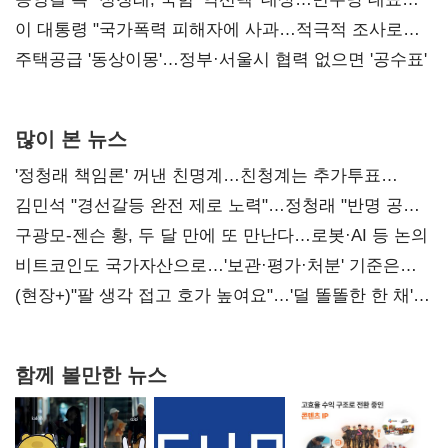
총선 지휘 못해"
이 대통령 "국가폭력 피해자에 사과…적극적 조사로
진실 밝혀야"
주택공급 '동상이몽'…정부·서울시 협력 없으면 '공수표'
많이 본 뉴스
'정청래 책임론' 꺼낸 친명계…친청계는 추가투표
때리기
김민석 "경선갈등 완전 제로 노력"…정청래 "반명 공세
사과부터"
구광모-젠슨 황, 두 달 만에 또 만난다…로봇·AI 등 논의
비트코인도 국가자산으로…'보관·평가·처분' 기준은
숙제
(현장+)"팔 생각 접고 호가 높여요"…'덜 똘똘한 한 채'
20억 키맞추기
함께 볼만한 뉴스