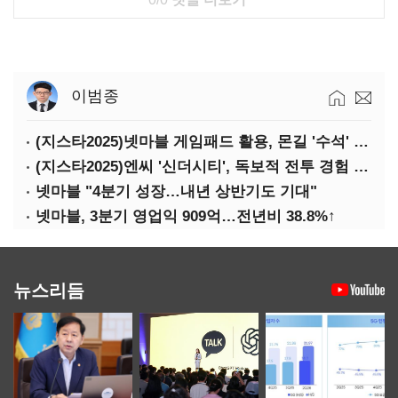
이범종
(지스타2025)넷마블 게임패드 활용, 몬길 '수석' 7대죄 '차석'
(지스타2025)엔씨 '신더시티', 독보적 전투 경험 필요
넷마블 "4분기 성장…내년 상반기도 기대"
넷마블, 3분기 영업익 909억…전년비 38.8%↑
뉴스리듬