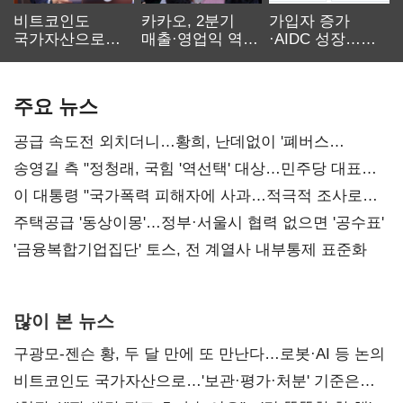
비트코인도
카카오, 2분기
가입자 증가
국가자산으로…'
매출·영업익 역대
·AIDC 성장…
보관·평가·처분'
최대…에이전트
SKT 2분기 성장
기준은 숙제
AI 수익화 관건
본궤도
주요 뉴스
공급 속도전 외치더니…황희, 난데없이 '폐버스
리모델링' 제안
송영길 측 "정청래, 국힘 '역선택' 대상…민주당 대표로
총선 지휘 못해"
이 대통령 "국가폭력 피해자에 사과…적극적 조사로
진실 밝혀야"
주택공급 '동상이몽'…정부·서울시 협력 없으면 '공수표'
'금융복합기업집단' 토스, 전 계열사 내부통제 표준화
많이 본 뉴스
구광모-젠슨 황, 두 달 만에 또 만난다…로봇·AI 등 논의
비트코인도 국가자산으로…'보관·평가·처분' 기준은