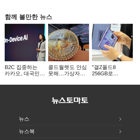
함께 볼만한 뉴스
B2C 집중하는
콜드월렛도 안심
"갤Z폴드8
카카오, 대국민
못해…가상자산
256GB로
서비스 '모두의
수탁 확대에
변경하면 지원금
AI' 사활
'보안 시험대'
추가"
뉴스
뉴스북