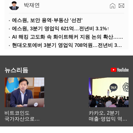
박재연
에스원, 보안 용역·부동산 '선전'
에스원, 3분기 영업익 621억…전년비 3.1%↑
AI 해킹 고도화 속 화이트해커 지원 논의 확산…'버그바운티' 재조명
현대오토에버 3분기 영업익 708억원…전년비 34.8%↑
뉴스리듬
비트코인도
카카오, 2분기
국가자산으로…'
매출·영업익 역대
보관·평가·처분'
최대…에이전트
기준은 숙제
AI 수익화 관건