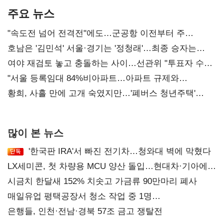
주요 뉴스
"속도전 넘어 전격전"에도…군공항 이전부터 주
52시간까지 '뇌관'
호남은 '김민석' 서울·경기는 '정청래'…최종 승자는
'안갯속'
여야 재검토 놓고 충돌하는 사이…선관위 "투표자 수
오차 당연"
"서울 등록임대 84%비아파트…아파트 규제와
달리해야"
황희, 사흘 만에 고개 숙였지만…'폐버스 청년주택'
후폭풍
많이 본 뉴스
'한국판 IRA'서 빠진 전기차…청와대 벽에 막혔다
LX세미콘, 첫 차량용 MCU 양산 돌입…현대차·기아에
공급
시금치 한달새 152% 치솟고 가금류 90만마리 폐사
매일유업 평택공장서 청소 작업 중 1명
사망…"안전관리체계 재점검"
은행들, 인천·전남·경북 57조 금고 쟁탈전