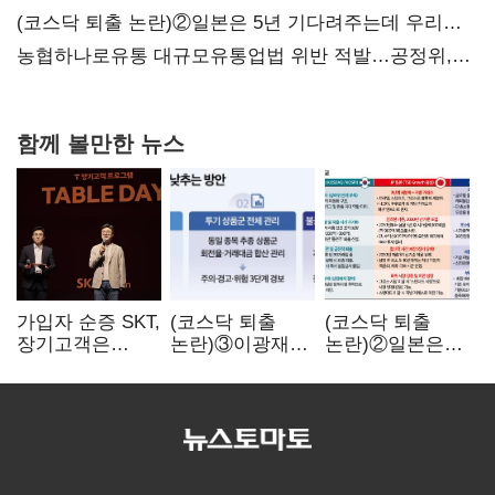
불만 확산
(코스닥 퇴출 논란)②일본은 5년 기다려주는데 우리는
당장 퇴출?…시간만으론 부족한 코스닥 구하기
농협하나로유통 대규모유통업법 위반 적발…공정위,
과징금 4억6200만원 부과
함께 볼만한 뉴스
가입자 순증 SKT,
(코스닥 퇴출
(코스닥 퇴출
장기고객은
논란)③이광재
논란)②일본은
CEO가 직접
"과속 잡더라도
5년
챙긴다
자동차 없애지는
기다려주는데
말아야"
우리는 당장
퇴출?…
시간만으론
부족한 코스닥