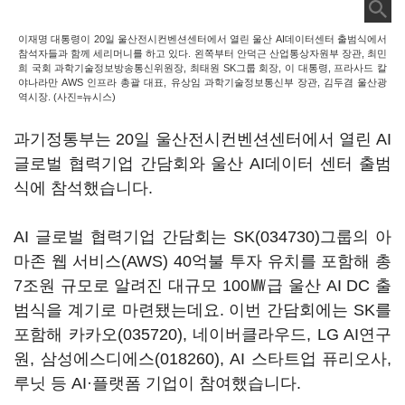
이재명 대통령이 20일 울산전시컨벤션센터에서 열린 울산 AI데이터센터 출범식에서
참석자들과 함께 세리머니를 하고 있다. 왼쪽부터 안덕근 산업통상자원부 장관, 최민
희 국회 과학기술정보방송통신위원장, 최태원 SK그룹 회장, 이 대통령, 프라사드 칼
야나라만 AWS 인프라 총괄 대표, 유상임 과학기술정보통신부 장관, 김두겸 울산광
역시장. (사진=뉴시스)
과기정통부는 20일 울산전시컨벤션센터에서 열린 AI
글로벌 협력기업 간담회와 울산 AI데이터 센터 출범
식에 참석했습니다.
AI 글로벌 협력기업 간담회는
SK(034730)
그룹의 아
마존 웹 서비스(AWS) 40억불 투자 유치를 포함해 총
7조원 규모로 알려진 대규모 100㎿급 울산 AI DC 출
범식을 계기로 마련됐는데요. 이번 간담회에는 SK를
포함해
카카오(035720)
, 네이버클라우드, LG AI연구
원,
삼성에스디에스(018260)
, AI 스타트업 퓨리오사,
루닛 등 AI·플랫폼 기업이 참여했습니다.