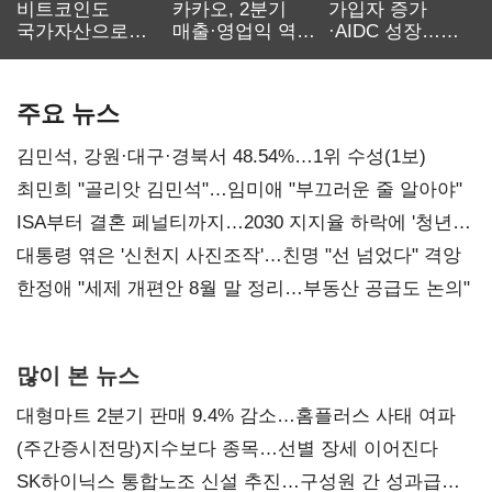
비트코인도
카카오, 2분기
가입자 증가
국가자산으로…'
매출·영업익 역대
·AIDC 성장…
보관·평가·처분'
최대…에이전트
SKT 2분기 성장
기준은 숙제
AI 수익화 관건
본궤도
주요 뉴스
김민석, 강원·대구·경북서 48.54%…1위 수성(1보)
최민희 "골리앗 김민석"…임미애 "부끄러운 줄 알아야"
ISA부터 결혼 페널티까지…2030 지지율 하락에 '청년
챙기기'
대통령 엮은 '신천지 사진조작'…친명 "선 넘었다" 격앙
한정애 "세제 개편안 8월 말 정리…부동산 공급도 논의"
많이 본 뉴스
대형마트 2분기 판매 9.4% 감소…홈플러스 사태 여파
(주간증시전망)지수보다 종목…선별 장세 이어진다
SK하이닉스 통합노조 신설 추진…구성원 간 성과급