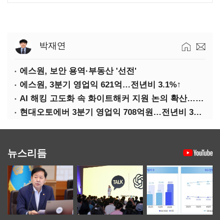
박재연
에스원, 보안 용역·부동산 '선전'
에스원, 3분기 영업익 621억…전년비 3.1%↑
AI 해킹 고도화 속 화이트해커 지원 논의 확산…'버그바운티' 재조명
현대오토에버 3분기 영업익 708억원…전년비 34.8%↑
뉴스리듬