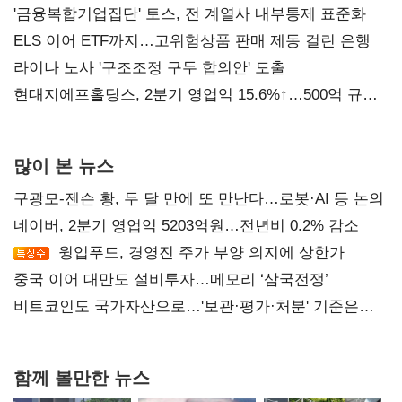
진실 밝혀야"
'금융복합기업집단' 토스, 전 계열사 내부통제 표준화
ELS 이어 ETF까지…고위험상품 판매 제동 걸린 은행
라이나 노사 '구조조정 구두 합의안' 도출
현대지에프홀딩스, 2분기 영업익 15.6%↑…500억 규모
자사주 매입
많이 본 뉴스
구광모-젠슨 황, 두 달 만에 또 만난다…로봇·AI 등 논의
네이버, 2분기 영업익 5203억원…전년비 0.2% 감소
윙입푸드, 경영진 주가 부양 의지에 상한가
중국 이어 대만도 설비투자…메모리 ‘삼국전쟁’
비트코인도 국가자산으로…'보관·평가·처분' 기준은
숙제
함께 볼만한 뉴스