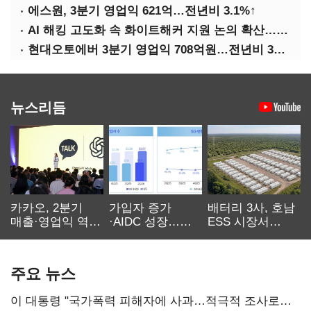
에스원, 3분기 영업익 621억…전년비 3.1%↑
AI 해킹 고도화 속 화이트해커 지원 논의 확산…'버그바운티' 재조명
현대오토에버 3분기 영업익 708억원…전년비 34.8%↑
뉴스리듬
카카오, 2분기
가입자 증가
배터리 3사, 호남
매출·영업익 역대
·AIDC 성장…
ESS 시장서
최대…에이전트
SKT 2분기 성장
‘격돌’
AI 수익화 관건
본궤도
주요 뉴스
이 대통령 "국가폭력 피해자에 사과…적극적 조사로