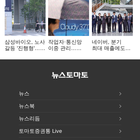
삼성바이오, 노사
작업자·통신망
네이버, 분기
갈등 '진행형'…
이중 관리…
최대 매출에도
파업 여파 촉각
통신3사, 폭염
영업익 감소…AI
비상대응 돌입
팩토리 속도
뉴스
뉴스북
뉴스리듬
토마토증권통 Live