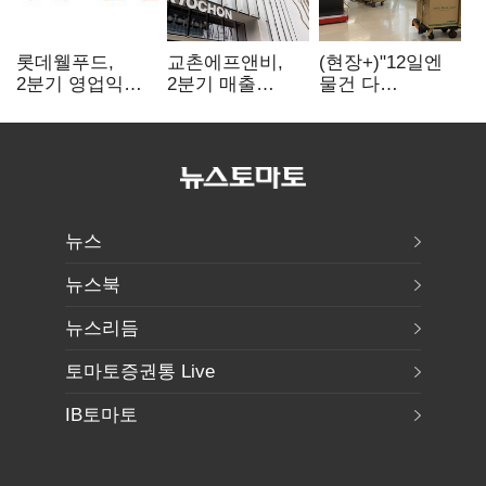
롯데웰푸드,
교촌에프앤비,
(현장+)"12일엔
2분기 영업익
2분기 매출
물건 다
89%↑…해외
1323억원…
들어와요"…빈
사업이 실적 견인
전년보다 4.9%↑
매대 채우며 문
연 홈플러스
뉴스
뉴스북
뉴스리듬
토마토증권통 Live
IB토마토