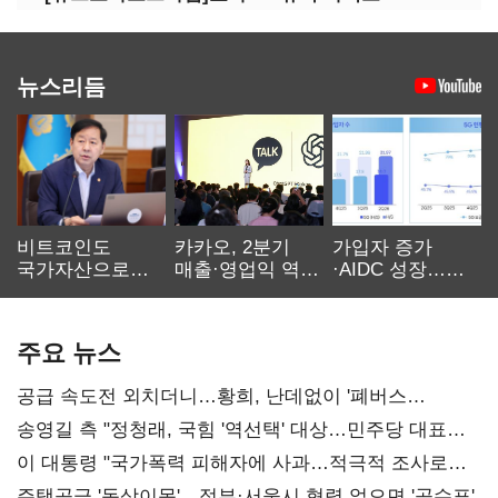
뉴스리듬
비트코인도
카카오, 2분기
가입자 증가
국가자산으로…'
매출·영업익 역대
·AIDC 성장…
보관·평가·처분'
최대…에이전트
SKT 2분기 성장
기준은 숙제
AI 수익화 관건
본궤도
주요 뉴스
공급 속도전 외치더니…황희, 난데없이 '폐버스
리모델링' 제안
송영길 측 "정청래, 국힘 '역선택' 대상…민주당 대표로
총선 지휘 못해"
이 대통령 "국가폭력 피해자에 사과…적극적 조사로
진실 밝혀야"
주택공급 '동상이몽'…정부·서울시 협력 없으면 '공수표'