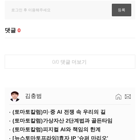
댓글
0
0/0
댓글 더보기
김충범
(토마토칼럼)미·중 AI 전쟁 속 우리의 길
(토마토칼럼)가상자산 2단계법과 골든타임
(토마토칼럼)피지컬 AI와 책임의 한계
[뉴스토마토프라임]효자 IP '슈퍼 마리오'