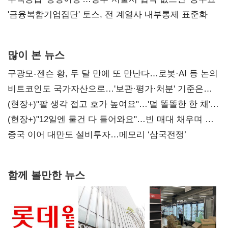
'금융복합기업집단' 토스, 전 계열사 내부통제 표준화
많이 본 뉴스
구광모-젠슨 황, 두 달 만에 또 만난다…로봇·AI 등 논의
비트코인도 국가자산으로…'보관·평가·처분' 기준은
숙제
(현장+)"팔 생각 접고 호가 높여요"…'덜 똘똘한 한 채'
20억 키맞추기
(현장+)"12일엔 물건 다 들어와요"…빈 매대 채우며 문
연 홈플러스
중국 이어 대만도 설비투자…메모리 ‘삼국전쟁’
함께 볼만한 뉴스