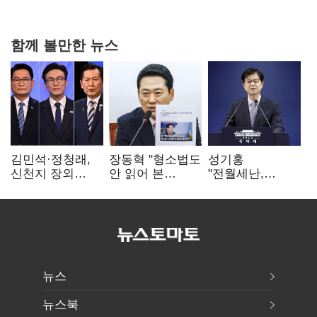
함께 볼만한 뉴스
김민석·정청래,
장동혁 "형소법도
성기홍
신천지 장외
안 읽어 본
"전월세난,
설전…송영길
대통령…빛의
세금보단 수요·
"호남 계몽 규탄"
속도로 무너질
공급 문제"…닥공
것"
시사
뉴스
뉴스북