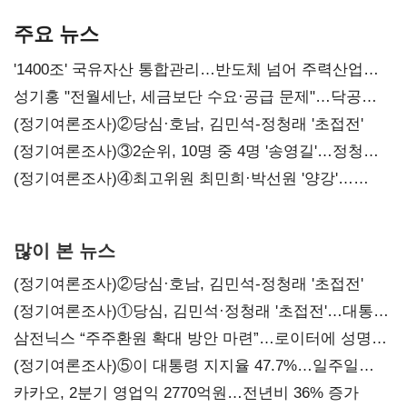
본궤도
차별화가 관건
주요 뉴스
'1400조' 국유자산 통합관리…반도체 넘어 주력산업
구조혁신
성기홍 "전월세난, 세금보단 수요·공급 문제"…닥공
시사
(정기여론조사)②당심·호남, 김민석-정청래 '초접전'
(정기여론조사)③2순위, 10명 중 4명 '송영길'…정청래
'한 자릿수'
(정기여론조사)④최고위원 최민희·박선원 '양강'…
서미화·이성윤·임미애 뒤이어
많이 본 뉴스
(정기여론조사)②당심·호남, 김민석-정청래 '초접전'
(정기여론조사)①당심, 김민석·정청래 '초접전'…대통령
지지도 '50% 아래로'(종합)
삼전닉스 “주주환원 확대 방안 마련”…로이터에 성명
보내
(정기여론조사)⑤이 대통령 지지율 47.7%…일주일
만에 다시 40%대
카카오, 2분기 영업익 2770억원…전년비 36% 증가