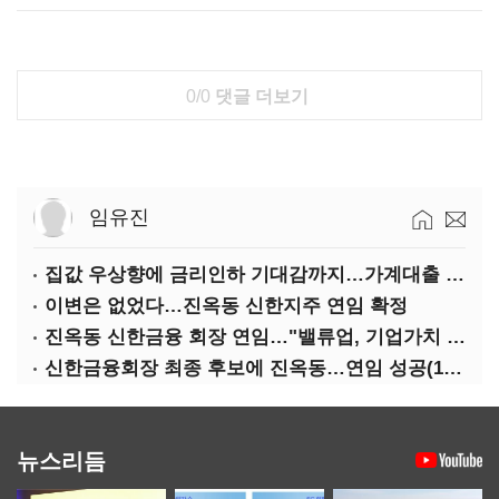
0/0
댓글 더보기
임유진
집값 우상향에 금리인하 기대감까지…가계대출 뇌관
이변은 없었다…진옥동 신한지주 연임 확정
진옥동 신한금융 회장 연임…"밸류업, 기업가치 키워"(상보)
신한금융회장 최종 후보에 진옥동…연임 성공(1보)
뉴스리듬