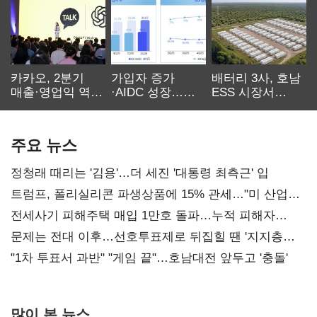
카카오, 2분기
가입자 증가
배터리 3사, 호남
매출·영업익 역대
·AIDC 성장…
ESS 시장서
최대…에이전트
SKT 2분기 성장
‘격돌’
AI 수익화 관건
본궤도
주요 뉴스
정청래 때리는 '김용'…더 세진 '대통령 최측근' 입
트럼프, 폴리실리콘 파생상품에 15% 관세…"미 산업
재건"
전세사기 피해주택 매입 1만호 돌파…누적 피해자
4만278명
문제는 전대 이후…선호투표제로 뒤집힐 땐 '지지층
불복'
"1차 투표서 과반" "게임 끝"…호남대전 앞두고 '충돌'
많이 본 뉴스