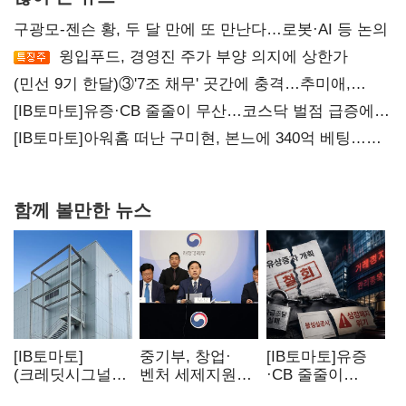
구광모-젠슨 황, 두 달 만에 또 만난다…로봇·AI 등 논의
윙입푸드, 경영진 주가 부양 의지에 상한가
(민선 9기 한달)③'7조 채무' 곳간에 충격…추미애,
20년만에 '비상재정' 선언 승부수
[IB토마토]유증·CB 줄줄이 무산…코스닥 벌점 급증에
상폐 압박
[IB토마토]아워홈 떠난 구미현, 본느에 340억 베팅…
가족 지배체제 구축
함께 볼만한 뉴스
[IB토마토]
중기부, 창업·
[IB토마토]유증
(크레딧시그널)
벤처 세제지원
·CB 줄줄이
네패스, AI
강화…제3자
무산…코스닥