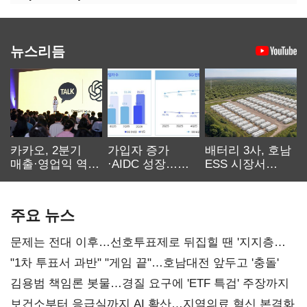
뉴스리듬
카카오, 2분기
가입자 증가
배터리 3사, 호남
매출·영업익 역대
·AIDC 성장…
ESS 시장서
최대…에이전트
SKT 2분기 성장
‘격돌’
AI 수익화 관건
본궤도
주요 뉴스
문제는 전대 이후…선호투표제로 뒤집힐 땐 '지지층
불복'
"1차 투표서 과반" "게임 끝"…호남대전 앞두고 '충돌'
김용범 책임론 봇물…경질 요구에 'ETF 특검' 주장까지
보건소부터 응급실까지 AI 확산…지역의료 혁신 본격화