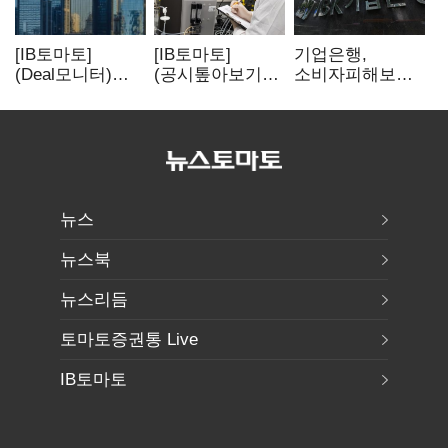
[IB토마토]
[IB토마토]
기업은행,
(Deal모니터)
(공시톺아보기)
소비자피해보상
롯데리츠, 회사채
투자판단 공시,
부실심사·
발행…빠듯한
무엇이 '중요한
보이스피싱 공시
유동성 차환으로
경영사항'일까
위반
대응
뉴스
뉴스북
뉴스리듬
토마토증권통 Live
IB토마토