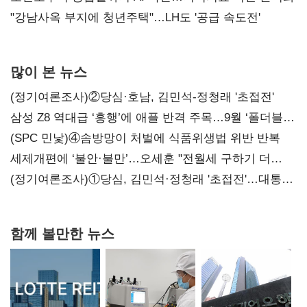
"강남사옥 부지에 청년주택"…LH도 '공급 속도전'
많이 본 뉴스
(정기여론조사)②당심·호남, 김민석-정청래 '초접전'
삼성 Z8 역대급 ‘흥행’에 애플 반격 주목…9월 ‘폴더블
대전’
(SPC 민낯)④솜방망이 처벌에 식품위생법 위반 반복
세제개편에 ‘불안·불만’…오세훈 "전월세 구하기 더
힘들어질 것"
(정기여론조사)①당심, 김민석·정청래 '초접전'…대통령
지지도 '50% 아래로'(종합)
함께 볼만한 뉴스