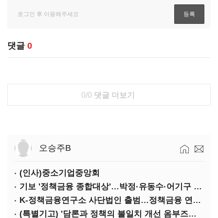
댓글
0
0/0
댓글 더보기
오승주B
(인사)중소기업중앙회
기보 '정책금융 종합대상'…박정·유동수·어기구 '대전환 대상'
K-정책금융연구소 사단법인 출범…정책금융 연구 본격화
(특별기고) '담론과 정책의 불일치 개선 옴부즈만 운동'을 시작하며