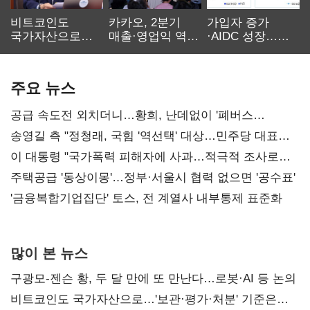
비트코인도
카카오, 2분기
가입자 증가
국가자산으로…'
매출·영업익 역대
·AIDC 성장…
보관·평가·처분'
최대…에이전트
SKT 2분기 성장
기준은 숙제
AI 수익화 관건
본궤도
주요 뉴스
공급 속도전 외치더니…황희, 난데없이 '폐버스
리모델링' 제안
송영길 측 "정청래, 국힘 '역선택' 대상…민주당 대표로
총선 지휘 못해"
이 대통령 "국가폭력 피해자에 사과…적극적 조사로
진실 밝혀야"
주택공급 '동상이몽'…정부·서울시 협력 없으면 '공수표'
'금융복합기업집단' 토스, 전 계열사 내부통제 표준화
많이 본 뉴스
구광모-젠슨 황, 두 달 만에 또 만난다…로봇·AI 등 논의
비트코인도 국가자산으로…'보관·평가·처분' 기준은