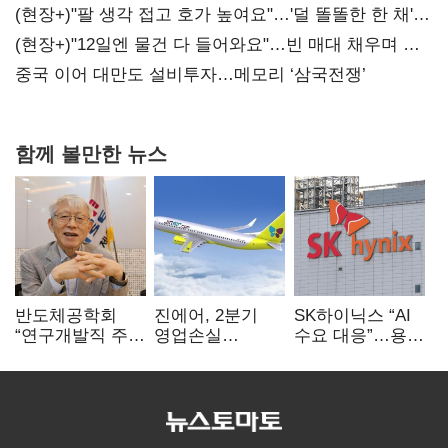
숙제
(현장+)"팔 생각 접고 호가 높여요"…'덜 똘똘한 한 채'
20억 키맞추기
(현장+)"12일엔 물건 다 들어와요"…빈 매대 채우며 문
연 홈플러스
중국 이어 대만도 설비투자…메모리 ‘삼국전쟁’
함께 볼만한 뉴스
반도체공학회
진에어, 2분기
SK하이닉스 “AI
“연구개발직 주
영업손실
수요 대응”…용인
52시간제
731억…유가
·청주 팹에 54조
개선해야”
상승 여파
투자