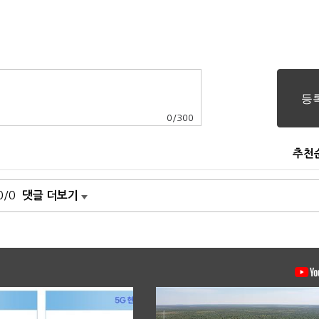
0
/
300
추천
0/0
댓글 더보기