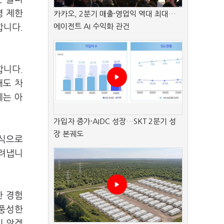
령 제한
카카오, 2분기 매출·영업익 역대 최대…
에이전트 AI 수익화 관건
합니다.
합니다.
해도 차
게는 아
가입자 증가·AIDC 성장…SKT 2분기 성
장 본궤도
방식으로
가려냅니
한 경험
 풍성한
지 않겠