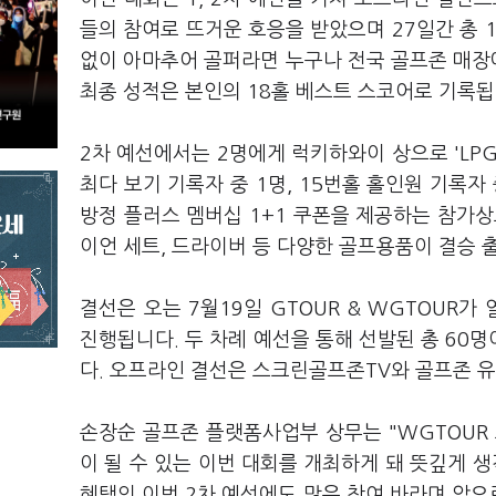
들의 참여로 뜨거운 호응을 받았으며 27일간 총 1
없이 아마추어 골퍼라면 누구나 전국 골프존 매장에
최종 성적은 본인의 18홀 베스트 스코어로 기록
2차 예선에서는 2명에게 럭키하와이 상으로 'LP
최다 보기 기록자 중 1명, 15번홀 홀인원 기록자
방정 플러스 멤버십 1+1 쿠폰을 제공하는 참가상도
이언 세트, 드라이버 등 다양한 골프용품이 결승 
결선은 오는 7월19일 GTOUR & WGTOUR
진행됩니다. 두 차례 예선을 통해 선발된 총 60
다. 오프라인 결선은 스크린골프존TV와 골프존 
손장순 골프존 플랫폼사업부 상무는 "WGTOU
이 될 수 있는 이번 대회를 개최하게 돼 뜻깊게 생
혜택의 이번 2차 예선에도 많은 참여 바라며 앞