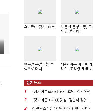
휴대폰이 끊긴 30분
부동산 동상이몽, 국
민만 불안하다
여름철 온열질환 보
"은퇴자는 어디로 가
험으로 대비
나"…고려장 세법 비
판 확산
인기뉴스
화
1
(정기여론조사)②당심·호남, 김민석-정
청래 '초접전'...
2
(정기여론조사)①당심, 김민석·정청래
'초접전'…대통령 ...
3
삼전닉스 “주주환원 확대 방안 마련”…