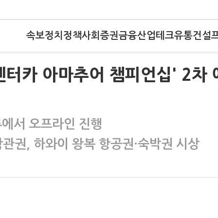
속보
정치
정책
사회
증권
금융
산업
테크
유통
건설
렌터카 아마추어 챔피언십' 2차 
루에서 오프라인 진행
 참관권, 하와이 왕복 항공권·숙박권 시상