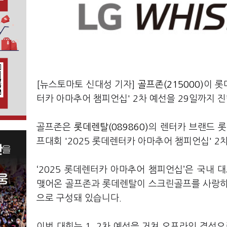
[뉴스토마토 신대성 기자]
골프존(215000)
이 롯
터카 아마추어 챔피언십' 2차 예선을 29일까지 
골프존은
롯데렌탈(089860)
의 렌터카 브랜드 
프대회 '2025 롯데렌터카 아마추어 챔피언십' 2
‘2025 롯데렌터카 아마추어 챔피언십’은 국내
맺어온 골프존과 롯데렌탈이 스크린골프를 사랑하는
으로 구성돼 있습니다.
이번 대회는 1, 2차 예선을 거쳐 오프라인 결선으