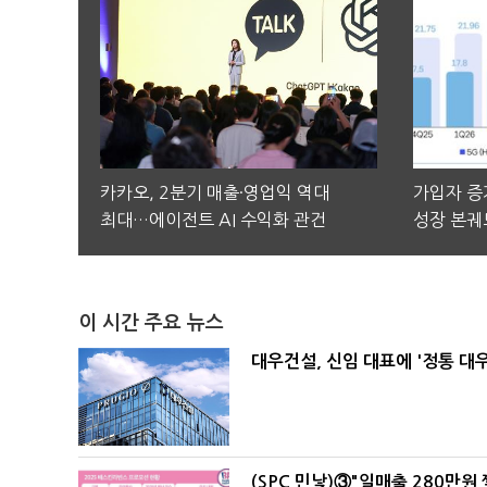
카카오, 2분기 매출·영업익 역대
가입자 증가
최대…에이전트 AI 수익화 관건
성장 본궤
이 시간 주요 뉴스
대우건설, 신임 대표에 '정통 대
(SPC 민낯)③"일매출 280만원