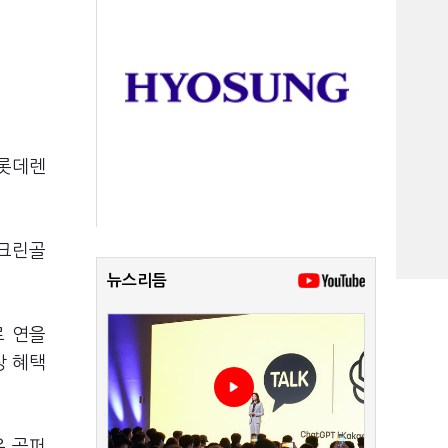
 롯데렌
스크린골
뉴스리듬
로 연을
상 혜택
은 골퍼