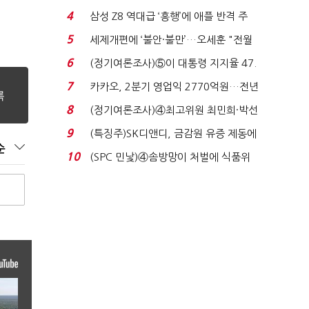
로이터에 성명...
4
삼성 Z8 역대급 ‘흥행’에 애플 반격 주
목…9월 ‘폴...
5
세제개편에 ‘불안·불만’…오세훈 "전월
세 구하기 더 ...
6
(정기여론조사)⑤이 대통령 지지율 47.
7%…일주일 만에 ...
7
카카오, 2분기 영업익 2770억원…전년
비 36% 증가...
8
(정기여론조사)④최고위원 최민희·박선
원 '양강'…서미...
9
(특징주)SK디앤디, 금감원 유증 제동에
순
장 초반 상한가...
10
(SPC 민낯)④솜방망이 처벌에 식품위
생법 위반 반복...