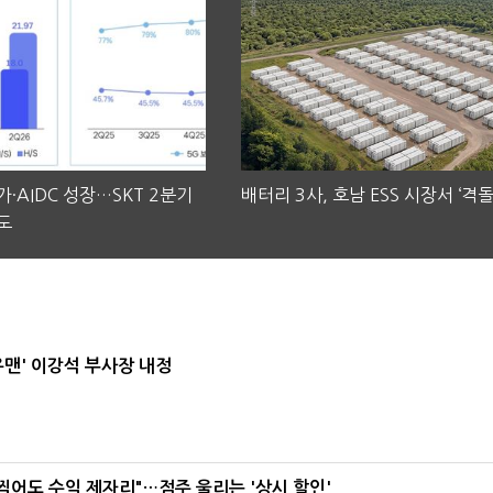
·AIDC 성장…SKT 2분기
배터리 3사, 호남 ESS 시장서 ‘격돌
도
우맨' 이강석 부사장 내정
 찍어도 수익 제자리"…점주 울리는 '상시 할인'