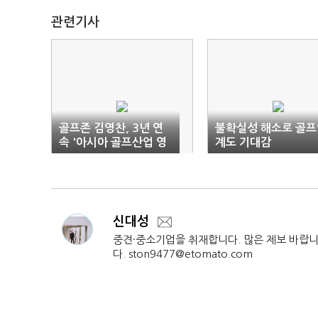
관련기사
골프존 김영찬, 3년 연
불확실성 해소로 골프
속 '아시아 골프산업 영
계도 기대감
향력' 1위 선정
신대성
중견·중소기업을 취재합니다. 많은 제보 바랍
다. ston9477@etomato.com