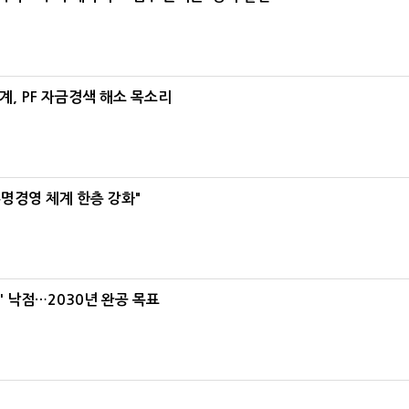
, PF 자금경색 해소 목소리
명경영 체계 한층 강화"
' 낙점…2030년 완공 목표