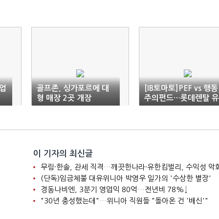
업
골프존, 싱가포르에 대
[IB토마토]PEF vs 행동
형 매장 2곳 개장
주의펀드…롯데렌탈 유
증 놓고 격돌
이 기자의 최신글
니
무림·한솔, 관세 직격…깨끗한나라·유한킴벌리, 수익성 악
(단독)임금체불 대유위니아 박영우 일가의 '수상한 별장'
경동나비엔, 3분기 영업익 80억…전년비 78%↓
"30년 충성했는데"…위니아 직원들 "돌아온 건 '배신'"