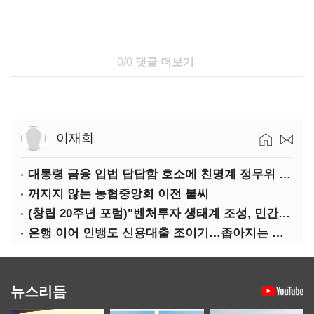
0/0
댓글 더보기
이재희
대통령 금융 입법 답답함 호소에 친명계 정무위 무더기 지원
꺼지지 않는 농협중앙회 이전 불씨
(창립 20주년 포럼)"벤처투자 생태계 조성, 민간자본이 주도해야"
은행 이어 인뱅도 신용대출 조이기…좁아지는 급전 창구
뉴스리듬