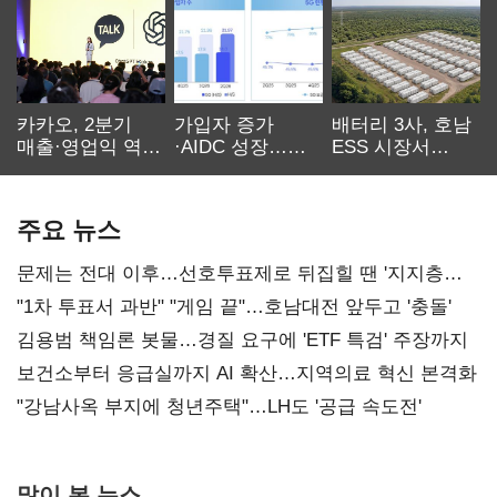
카카오, 2분기
가입자 증가
배터리 3사, 호남
매출·영업익 역대
·AIDC 성장…
ESS 시장서
최대…에이전트
SKT 2분기 성장
‘격돌’
AI 수익화 관건
본궤도
주요 뉴스
문제는 전대 이후…선호투표제로 뒤집힐 땐 '지지층
불복'
"1차 투표서 과반" "게임 끝"…호남대전 앞두고 '충돌'
김용범 책임론 봇물…경질 요구에 'ETF 특검' 주장까지
보건소부터 응급실까지 AI 확산…지역의료 혁신 본격화
"강남사옥 부지에 청년주택"…LH도 '공급 속도전'
많이 본 뉴스