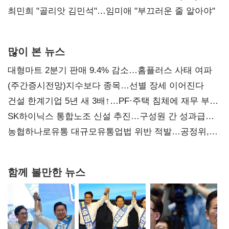
최민희 "골리앗 김민석"…임미애 "부끄러운 줄 알아야"
많이 본 뉴스
대형마트 2분기 판매 9.4% 감소…홈플러스 사태 여파
(주간증시전망)지수보다 종목…선별 장세 이어진다
건설 한계기업 5년 새 3배↑…PF·주택 침체에 재무 부담
확대
SK하이닉스 통합노조 신설 추진…구성원 간 성과급
불만 확산
농협하나로유통 대규모유통업법 위반 적발…공정위,
과징금 4억6200만원 부과
함께 볼만한 뉴스