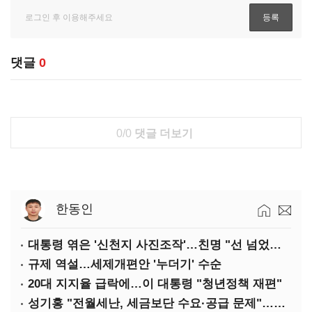
댓글
0
0/0
댓글 더보기
한동인
대통령 엮은 '신천지 사진조작'…친명 "선 넘었다" 격앙
규제 역설…세제개편안 '누더기' 수순
20대 지지율 급락에…이 대통령 "청년정책 재편"
성기홍 "전월세난, 세금보단 수요·공급 문제"…닥공 시사