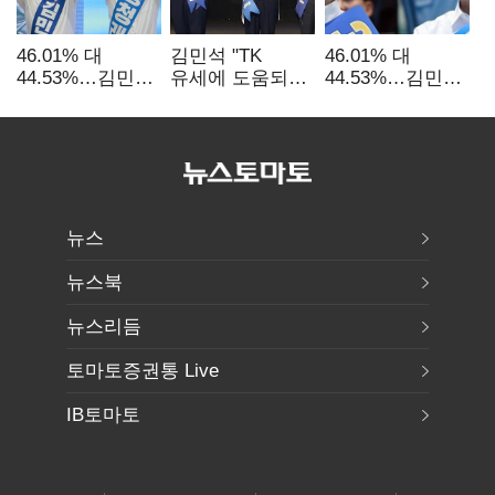
46.01% 대
김민석 "TK
46.01% 대
44.53%…김민석·
유세에 도움되는
44.53%…김민석·
정청래
당대표"…정청래
정청래
'초박빙'(종합
"벌써 대표된 양
'초박빙'(종합)
2보)
당직 배분"
뉴스
뉴스북
뉴스리듬
토마토증권통 Live
IB토마토