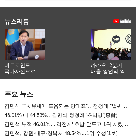
뉴스리듬
비트코인도
카카오, 2분기
국가자산으로…'
매출·영업익 역대
보관·평가·처분'
최대…에이전트
기준은 숙제
AI 수익화 관건
주요 뉴스
김민석 "TK 유세에 도움되는 당대표"…정청래 "벌써
대표된 양 당직 배분"
46.01% 대 44.53%…김민석·정청래 '초박빙'(종합)
김민석 누적 46.01%…'격전지' 호남 앞두고 1위 지켰다
(2보)
김민석, 강원·대구·경북서 48.54%…1위 수성(1보)