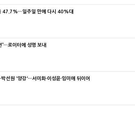
 47.7%…일주일 만에 다시 40%대
련”…로이터에 성명 보내
박선원 '양강'…서미화·이성윤·임미애 뒤이어