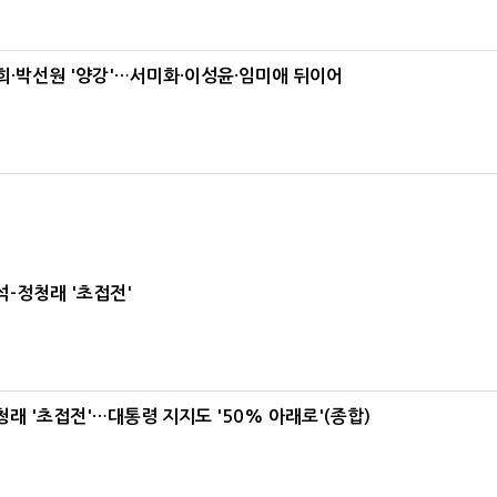
·박선원 '양강'…서미화·이성윤·임미애 뒤이어
-정청래 '초접전'
래 '초접전'…대통령 지지도 '50% 아래로'(종합)