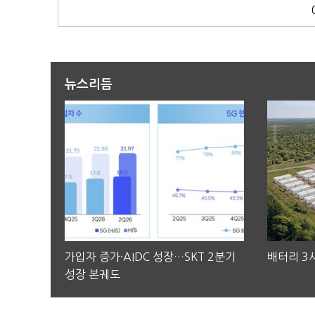
뉴스리듬
가입자 증가·AIDC 성장…SKT 2분기
배터리 3사
성장 본궤도