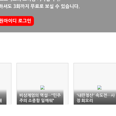
하셔도 3회까지 무료로 보실 수 있습니다.
원아이디 로그인
비상계엄의 역설…"민주
'내란청산' 속도전…사
쐐
주의 소중함 일깨워"
정 회오리