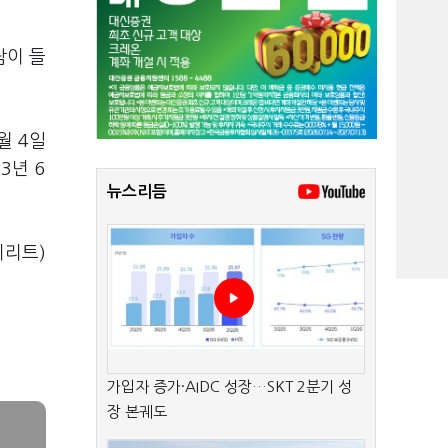
람이 들
월 4일
3년 6
뉴스리듬
미리트)
가입자 증가·AIDC 성장…SKT 2분기 성
장 본궤도