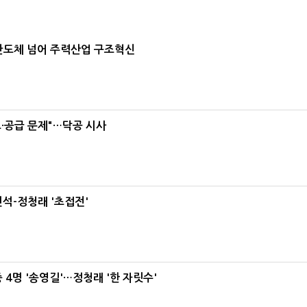
…반도체 넘어 주력산업 구조혁신
·공급 문제"…닥공 시사
석-정청래 '초접전'
 4명 '송영길'…정청래 '한 자릿수'