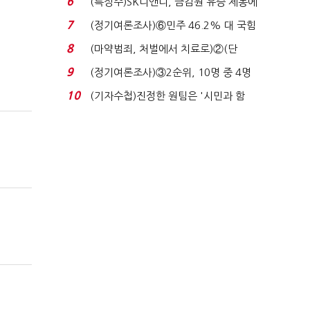
6
(특징주)SK디앤디, 금감원 유증 제동에
장 초반 상한가...
7
(정기여론조사)⑥민주 46.2% 대 국힘
31.0%…오차범위 밖 ...
8
(마약범죄, 처벌에서 치료로)②(단
독)"마약은 전염병…여성...
9
(정기여론조사)③2순위, 10명 중 4명
'송영길'…정청래 '한 ...
10
(기자수첩)진정한 원팀은 '시민과 함
께'일 때 완성...