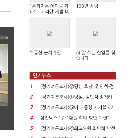
"은퇴자는 어디로 가
100년 정당
나"…고려장 세법 비
판 확산
부동산 눈치게임
AI 잘 쓰는 신입을 찾
습니다
인기뉴스
1
(정기여론조사)②당심·호남, 김민석-정
청래 '초접전'...
2
(정기여론조사)①당심, 김민석·정청래
'초접전'…대통령 ...
3
(정기여론조사)⑤이 대통령 지지율 47.
7%…일주일 만에 ...
4
삼전닉스 “주주환원 확대 방안 마련”…
로이터에 성명...
5
(정기여론조사)④최고위원 최민희·박선
원 '양강'…서미...