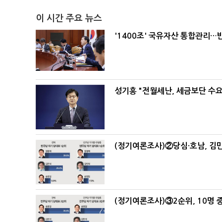
이 시간 주요 뉴스
'1400조' 국유자산 통합관리
성기홍 "전월세난, 세금보단 수요
(정기여론조사)②당심·호남, 김민
(정기여론조사)③2순위, 10명 중