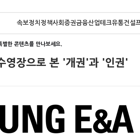
속보
정치
정책
사회
증권
금융
산업
테크
유통
건설
특별한 콘텐츠를 만나보세요.
영장으로 본 '개권'과 '인권'