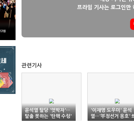
프라임 기사는 로그인만 
관련기사
윤석열 탈당 '엇박자'…
'이재명 도우미' 윤석
탈출 못하는 '탄핵 수렁'
열…'부정선거 옹호' 
기