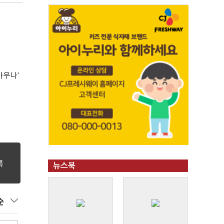
사우나'
뉴스북
순