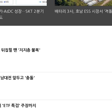
·AIDC 성장…SKT 2분기
배터리 3사, 호남 ESS 시장서 ‘격돌
도
뒤집힐 땐 '지지층 불복'
호남대전 앞두고 '충돌'
'ETF 특검' 주장까지