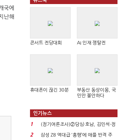
뉴스북
5개국에
 지난해
콘서트 전당대회
AI 인재 쟁탈전
휴대폰이 끊긴 30분
부동산 동상이몽, 국
민만 불안하다
인기뉴스
1
(정기여론조사)②당심·호남, 김민석-정
청래 '초접전'...
2
삼성 Z8 역대급 ‘흥행’에 애플 반격 주