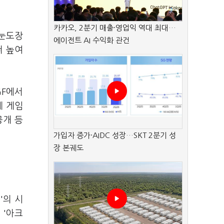
카카오, 2분기 매출·영업익 역대 최대…
 눈도장
에이전트 AI 수익화 관건
더 높여
GF에서
제 게임
공개 등
가입자 증가·AIDC 성장…SKT 2분기 성
장 본궤도
'의 시
 '아크