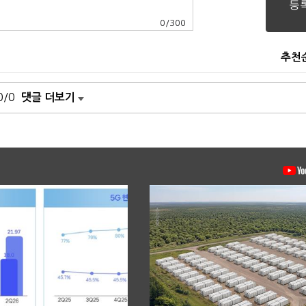
0
/
300
추천
0/0
댓글 더보기