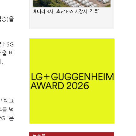
배터리 3사, 호남 ESS 시장서 ‘격돌’
검증)을
날 SG
매출 비
다.
' 예고
부를 넘
G '몬