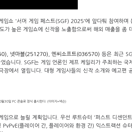
임쇼 '서머 게임 페스트(SGF) 2025'에 앞다퉈 참여하며
도가 높은 게임쇼에 신작을 노출함으로써 해외 매출을 좀 
0)
,
넷마블(251270)
,
엔씨소프트(036570)
등은 최근 S
었습니다. SGF는 게임 언론인 제프 케일리가 주최하는 국
극장에서 열립니다. 대형 게임사들의 신작 소개와 예고편 
0월30일 PC·콘솔로 정식 출시한다. (이미지=넥슨)
게임으로 늘릴 계획입니다. 우선 루트슈터 '퍼스트 디센던트
칭 PvPvE(플레이어 간, 플레이어와 환경 간) 익스트랙션 슈터