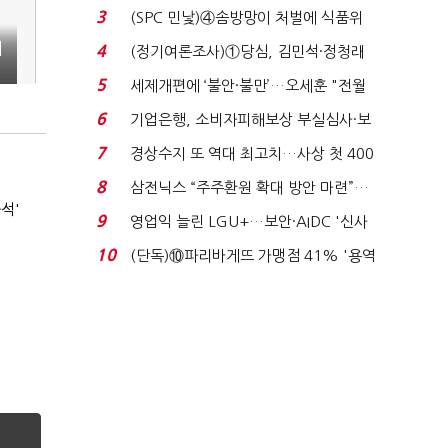
목…9월 ‘폴...
3
(SPC 민낯)④솜방망이 처벌에 식품위
생법 위반 반복...
서
4
(정기여론조사)①당심, 김민석·정청래
'초접전'…대통령 ...
5
세제개편에 ‘불안·불만’…오세훈 "전월
세 구하기 더 ...
6
기업은행, 소비자피해보상 부실심사·보
이스피싱 공시 ...
7
경상수지 또 역대 최고치…사상 첫 400
억달러에 '3% 성...
8
삼전닉스 “주주환원 확대 방안 마련”…
석'
로이터에 성명...
9
영업익 늘린 LGU+…보안·AIDC '신사
업 드라이브'...
10
(단독)⑩파리바게뜨 가맹점 41% '용역
제빵기사 없어'…고...