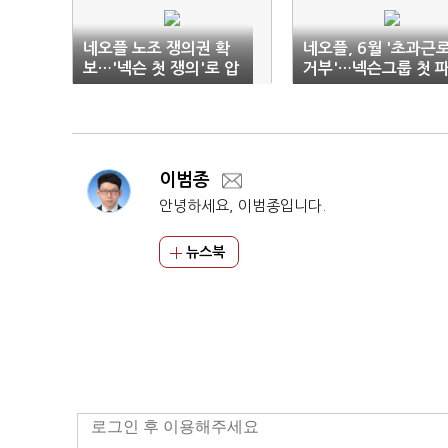
네오플 노조 쟁의권 확
네오플, 6월 '초과근
보…'넥슨 첫 쟁의'로 압
거부'…넥슨그룹 첫 
박
업
이범종
안녕하세요, 이범종입니다.
뉴스북