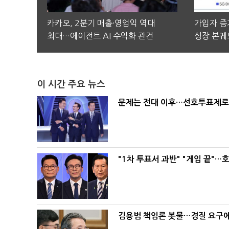
카카오, 2분기 매출·영업익 역대
가입자 증가
최대…에이전트 AI 수익화 관건
성장 본궤
이 시간 주요 뉴스
문제는 전대 이후…선호투표제로 
"1차 투표서 과반" "게임 끝"…
김용범 책임론 봇물…경질 요구에 