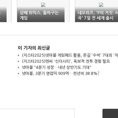
로
상폐 위믹스, 돌파구는
네오위즈, 'P의 거짓: 
파
게임
곡' 7일 전 세계 출시
이 기자의 최신글
(지스타2025)넷마블 게임패드 활용, 몬길 '수석' 7대죄 '차
(지스타2025)엔씨 '신더시티', 독보적 전투 경험 필요
넷마블 "4분기 성장…내년 상반기도 기대"
넷마블, 3분기 영업익 909억…전년비 38.8%↑