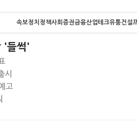
속보
정치
정책
사회
증권
금융
산업
테크
유통
건설
 '들썩'
표
 출시
 예고
둬