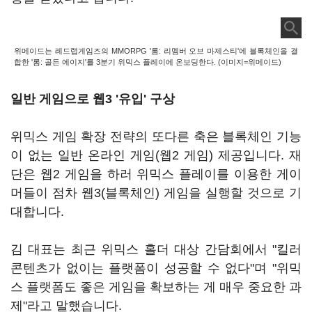
위메이드는 레드랩게임즈의 MMORPG '롬: 리멤버 오브 마제스티'에 블록체인을 결
합한 '롬: 골든 에이지'를 3분기 위믹스 플레이에 온보딩한다. (이미지=위메이드)
일반 게임으로 웹3 '유입' 구상
위믹스 게임 확장 전략의 또다른 축은 블록체인 기능
이 없는 일반 온라인 게임(웹2 게임) 제공입니다. 재
단은 웹2 게임을 하러 위믹스 플레이를 이용한 게이
머들이 점차 웹3(블록체인) 게임을 실행할 것으로 기
대합니다.
김 대표는 최근 위믹스 홀더 대상 간담회에서 "킬러
콘텐츠가 없이는 플랫폼이 성공할 수 없다"며 "위믹
스 플랫폼도 좋은 게임을 확보하는 게 매우 중요한 과
제"라고 말했습니다.