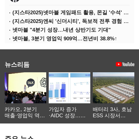
(지스타2025)넷마블 게임패드 활용, 몬길 '수석' 7대죄 '차석'
(지스타2025)엔씨 '신더시티', 독보적 전투 경험 필요
넷마블 "4분기 성장…내년 상반기도 기대"
넷마블, 3분기 영업익 909억…전년비 38.8%↑
뉴스리듬
카카오, 2분기
가입자 증가
배터리 3사, 호남
매출·영업익 역대
·AIDC 성장…
ESS 시장서
최대…에이전트
SKT 2분기 성장
‘격돌’
AI 수익화 관건
본궤도
주요 뉴스