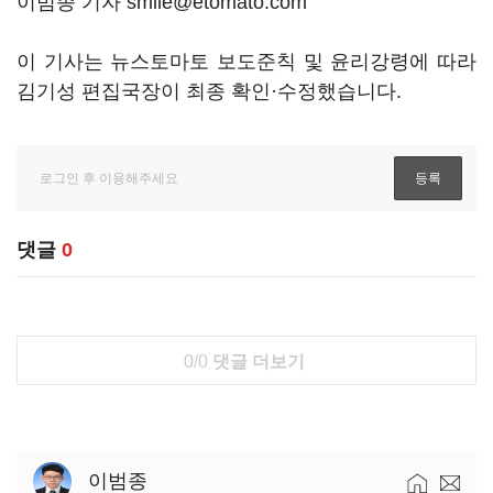
이범종 기자 smile@etomato.com
이 기사는 뉴스토마토 보도준칙 및 윤리강령에 따라
김기성 편집국장이 최종 확인·수정했습니다.
댓글
0
0/0
댓글 더보기
이범종