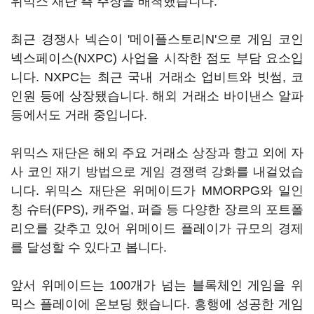
위믹스 재단 측 주장을 배척했습니다.
최근 경쟁사 넥슨이 '메이플스토리N'으로 게임 코인
넥스페이스(NXPC) 사업을 시작한 점도 부담 요소입
니다. NXPC는 최근 국내 거래소 업비트와 빗썸, 코
인원 등에 상장됐습니다. 해외 거래소 바이낸스 알파
등에서도 거래 중입니다.
위믹스 재단은 해외 주요 거래소 상장과 항고 외에 자
사 코인 재기 방법으로 게임 경쟁력 강화를 내걸었습
니다. 위믹스 재단은 위메이드가 MMORPG와 일인
칭 슈터(FPS), 캐주얼, 퍼즐 등 다양한 장르의 포트폴
리오를 갖추고 있어 위메이드 플레이가 규모의 경제
를 달성할 수 있다고 봅니다.
앞서 위메이드는 100개가 넘는 블록체인 게임을 위
믹스 플레이에 온보딩 했습니다. 흥행에 성공한 게임